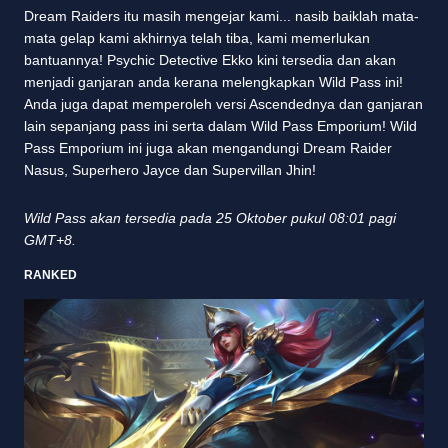
Dream Raiders itu masih mengejar kami... nasib baiklah mata-
mata gelap kami akhirnya telah tiba, kami memerlukan
bantuannya! Psychic Detective Ekko kini tersedia dan akan
menjadi ganjaran anda kerana melengkapkan Wild Pass ini!
Anda juga dapat memperoleh versi Ascendednya dan ganjaran
lain sepanjang pass ini serta dalam Wild Pass Emporium! Wild
Pass Emporium ini juga akan mengandungi Dream Raider
Nasus, Superhero Jayce dan Supervillan Jhin!
Wild Pass akan tersedia pada 25 Oktober pukul 08:01 pagi
GMT+8.
RANKED