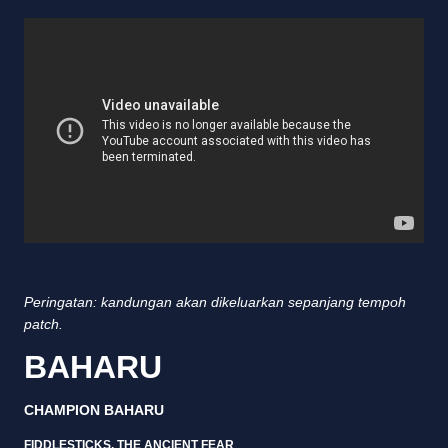
Peringatan: kandungan akan dikeluarkan sepanjang tempoh
patch.
BAHARU
CHAMPION BAHARU
FIDDLESTICKS, THE ANCIENT FEAR