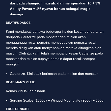
daripada champion musuh, dan mengenakan 10 + 3%
Ability Power + 1% nyawa bonus sebagai magic
damage.
DEATH’S DANCE
Kami mendapati bahawa beberapa insiden kesan pendarahan
daripada Cauterize pada monster dan minion akan
mengganggu recall pemain, menyebabkan pemasa recall
mereka dirugikan atau menyebabkan mereka ditangkap oleh
musuh. Oleh itu, kami telah membuang kesan Cauterize pada
monster dan minion supaya pemain dapat recall secepat
mungkin.
Cauterize: Kini tidak berkesan pada minion dan monster.
DEAD MAN’S PLATE
Kemas kini laluan binaan
Surging Scales (1300g) + Winged Moonplate (900g) + 600g
EDGE OF NIGHT