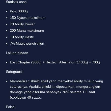
Statistik asas
Kos: 3000g
150 Nyawa maksimum
70 Ability Power
200 Mana maksimum
10 Ability Haste
7% Magic penetration
Laluan binaan
Lost Chapter (900g) + Hextech Alternator (1400g) + 700g
Safeguard
Memberikan shield spell yang menyekat ability musuh yang
seterusnya. Apabila shield ini dipecahkan, mengurangkan
damage yang diterima sebanyak 70% selama 1.5 saat
(cooldown 40 saat).
Poise