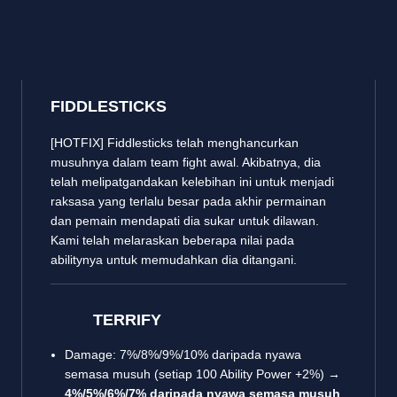
FIDDLESTICKS
[HOTFIX] Fiddlesticks telah menghancurkan
musuhnya dalam team fight awal. Akibatnya, dia
telah melipatgandakan kelebihan ini untuk menjadi
raksasa yang terlalu besar pada akhir permainan
dan pemain mendapati dia sukar untuk dilawan.
Kami telah melaraskan beberapa nilai pada
abilitynya untuk memudahkan dia ditangani.
TERRIFY
Damage: 7%/8%/9%/10% daripada nyawa
semasa musuh (setiap 100 Ability Power +2%) →
4%/5%/6%/7% daripada nyawa semasa musuh