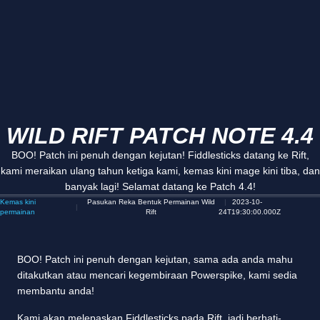
WILD RIFT PATCH NOTE 4.4
BOO! Patch ini penuh dengan kejutan! Fiddlesticks datang ke Rift,
kami meraikan ulang tahun ketiga kami, kemas kini mage kini tiba, dan
banyak lagi! Selamat datang ke Patch 4.4!
Kemas kini
Pasukan Reka Bentuk Permainan Wild
2023-10-
permainan
Rift
24T19:30:00.000Z
BOO! Patch ini penuh dengan kejutan, sama ada anda mahu
ditakutkan atau mencari kegembiraan Powerspike, kami sedia
membantu anda!
Kami akan melepaskan Fiddlesticks pada Rift, jadi berhati-