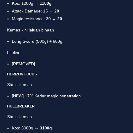
Kos: 1200g
→ 1100g
Attack Damage: 15
→
20
Magic resistance: 30
→
20
Kemas kini laluan binaan
Long Sword (500g) + 600g
Lifeline
[REMOVED]
HORIZON FOCUS
Statistik asas
[NEW] +7% Kadar magic penetration
HULLBREAKER
Statistik asas
Kos: 3000g
→ 3100g