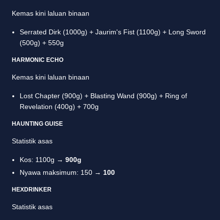
Kemas kini laluan binaan
Serrated Dirk (1000g) + Jaurim's Fist (1100g) + Long Sword
(500g) + 550g
HARMONIC ECHO
Kemas kini laluan binaan
Lost Chapter (900g) + Blasting Wand (900g) + Ring of
Revelation (400g) + 700g
HAUNTING GUISE
Statistik asas
Kos: 1100g
→ 900g
Nyawa maksimum: 150
→
100
HEXDRINKER
Statistik asas