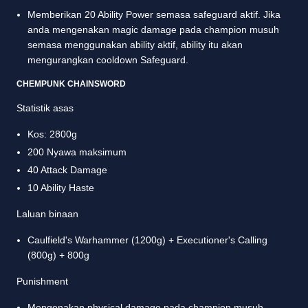
Memberikan 20 Ability Power semasa safeguard aktif. Jika
anda mengenakan magic damage pada champion musuh
semasa menggunakan ability aktif, ability itu akan
mengurangkan cooldown Safeguard.
CHEMPUNK CHAINSWORD
Statistik asas
Kos: 2800g
200 Nyawa maksimum
40 Attack Damage
10 Ability Haste
Laluan binaan
Caulfield's Warhammer (1200g) + Executioner's Calling
(800g) + 800g
Punishment
Mengenakan physical damage pada champion musuh