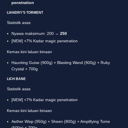
penetration
LIANDRY’S TORMENT
Statistik asas
Nyawa maksimum: 200 →
250
[NEW] +7% Kadar magic penetration
Kemas kini laluan binaan
Haunting Guise (900g) + Blasting Wand (900g) + Ruby
Crystal + 700g
LICH BANE
Statistik asas
[NEW] +7% Kadar magic penetration
Kemas kini laluan binaan
Aether Wisp (950g) + Sheen (800g) + Amplifying Tome
(500g) + 700g