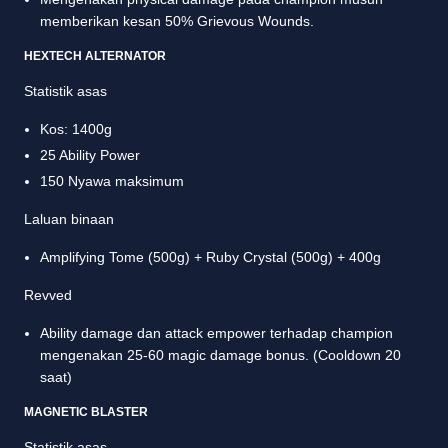
memberikan kesan 50% Grievous Wounds.
HEXTECH ALTERNATOR
Statistik asas
Kos: 1400g
25 Ability Power
150 Nyawa maksimum
Laluan binaan
Amplifying Tome (500g) + Ruby Crystal (500g) + 400g
Revved
Ability damage dan attack empower terhadap champion
mengenakan 25-60 magic damage bonus. (Cooldown 20
saat)
MAGNETIC BLASTER
Statistik asas