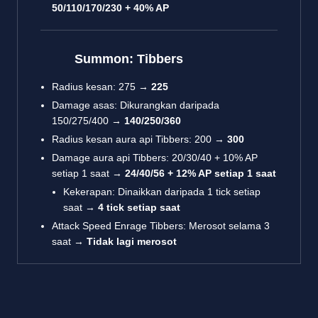
50/110/170/230 + 40% AP
Summon: Tibbers
Radius kesan: 275 →
225
Damage asas: Dikurangkan daripada
150/275/400 →
140/250/360
Radius kesan aura api Tibbers: 200 →
300
Damage aura api Tibbers: 20/30/40 + 10% AP
setiap 1 saat →
24/40/56 + 12% AP setiap 1 saat
Kekerapan: Dinaikkan daripada 1 tick setiap
saat →
4 tick setiap saat
Attack Speed Enrage Tibbers: Merosot selama 3
saat →
Tidak lagi merosot