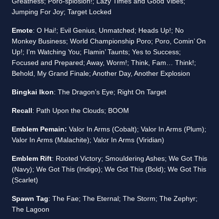
Greatness; Poro-splosion!; Lazy Times and Good Vibes;
Jumping For Joy; Target Locked
Emote
: O Hai!; Evil Genius, Unmatched; Heads Up!; No
Monkey Business; World Championship Poro; Poro, Comin’ On
Up!; I’m Watching You; Flamin’ Taunts; Yes to Success;
Focused and Prepared; Away, Worm!; Think, Fam… Think!;
Behold, My Grand Finale; Another Day, Another Explosion
Bingkai Ikon
: The Dragon’s Eye; Right On Target
Recall
: Path Upon the Clouds; BOOM
Emblem Pemain:
Valor In Arms (Cobalt); Valor In Arms (Plum);
Valor In Arms (Malachite); Valor In Arms (Viridian)
Emblem Rift
: Rooted Victory; Smouldering Ashes; We Got This
(Navy); We Got This (Indigo); We Got This (Bold); We Got This
(Scarlet)
Spawn Tag
: The Fae; The Eternal; The Storm; The Zephyr;
The Lagoon