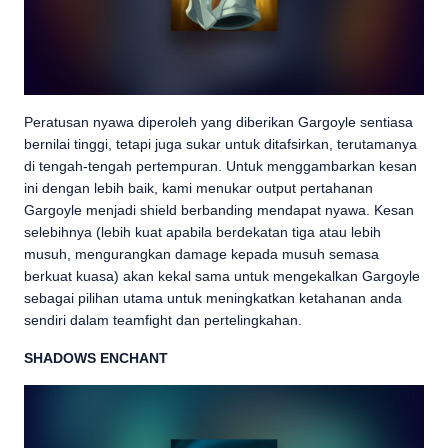
Peratusan nyawa diperoleh yang diberikan Gargoyle sentiasa
bernilai tinggi, tetapi juga sukar untuk ditafsirkan, terutamanya
di tengah-tengah pertempuran. Untuk menggambarkan kesan
ini dengan lebih baik, kami menukar output pertahanan
Gargoyle menjadi shield berbanding mendapat nyawa. Kesan
selebihnya (lebih kuat apabila berdekatan tiga atau lebih
musuh, mengurangkan damage kepada musuh semasa
berkuat kuasa) akan kekal sama untuk mengekalkan Gargoyle
sebagai pilihan utama untuk meningkatkan ketahanan anda
sendiri dalam teamfight dan pertelingkahan.
SHADOWS ENCHANT