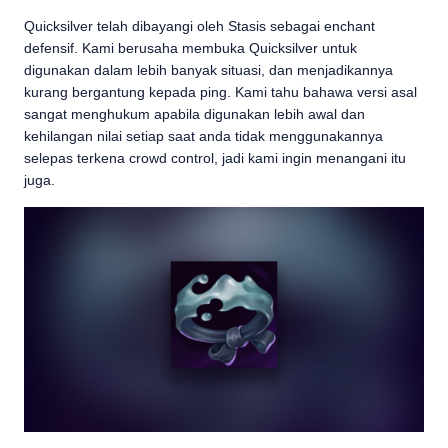
Quicksilver telah dibayangi oleh Stasis sebagai enchant
defensif. Kami berusaha membuka Quicksilver untuk
digunakan dalam lebih banyak situasi, dan menjadikannya
kurang bergantung kepada ping. Kami tahu bahawa versi asal
sangat menghukum apabila digunakan lebih awal dan
kehilangan nilai setiap saat anda tidak menggunakannya
selepas terkena crowd control, jadi kami ingin menangani itu
juga.