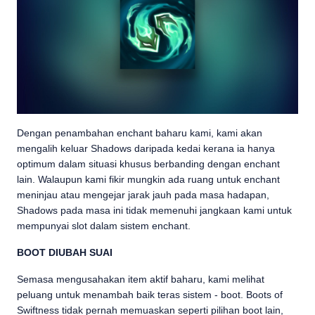
Dengan penambahan enchant baharu kami, kami akan
mengalih keluar Shadows daripada kedai kerana ia hanya
optimum dalam situasi khusus berbanding dengan enchant
lain. Walaupun kami fikir mungkin ada ruang untuk enchant
meninjau atau mengejar jarak jauh pada masa hadapan,
Shadows pada masa ini tidak memenuhi jangkaan kami untuk
mempunyai slot dalam sistem enchant.
BOOT DIUBAH SUAI
Semasa mengusahakan item aktif baharu, kami melihat
peluang untuk menambah baik teras sistem - boot. Boots of
Swiftness tidak pernah memuaskan seperti pilihan boot lain,