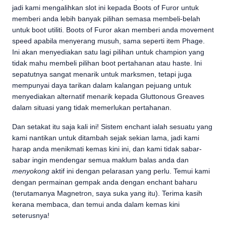
jadi kami mengalihkan slot ini kepada Boots of Furor untuk
memberi anda lebih banyak pilihan semasa membeli-belah
untuk boot utiliti. Boots of Furor akan memberi anda movement
speed apabila menyerang musuh, sama seperti item Phage.
Ini akan menyediakan satu lagi pilihan untuk champion yang
tidak mahu membeli pilihan boot pertahanan atau haste. Ini
sepatutnya sangat menarik untuk marksmen, tetapi juga
mempunyai daya tarikan dalam kalangan pejuang untuk
menyediakan alternatif menarik kepada Gluttonous Greaves
dalam situasi yang tidak memerlukan pertahanan.
Dan setakat itu saja kali ini! Sistem enchant ialah sesuatu yang
kami nantikan untuk ditambah sejak sekian lama, jadi kami
harap anda menikmati kemas kini ini, dan kami tidak sabar-
sabar ingin mendengar semua maklum balas anda dan
menyokong
aktif ini dengan pelarasan yang perlu. Temui kami
dengan permainan gempak anda dengan enchant baharu
(terutamanya Magnetron, saya suka yang itu). Terima kasih
kerana membaca, dan temui anda dalam kemas kini
seterusnya!