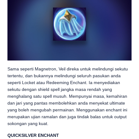
Sama seperti Magnetron, Veil direka untuk melindungi sekutu
tertentu, dan bukannya melindungi seluruh pasukan anda
seperti Locket atau Redeeming Enchant. Ia menyediakan
sekutu dengan shield spell jangka masa rendah yang
menghalang satu spell musuh. Mempunyai masa, kemahiran
dan jari yang pantas membolehkan anda menyekat ultimate
yang boleh mengubah permainan. Menggunakan enchant ini
merupakan ujian ramalan dan juga tindak balas untuk output
sokongan yang kuat.
QUICKSILVER ENCHANT