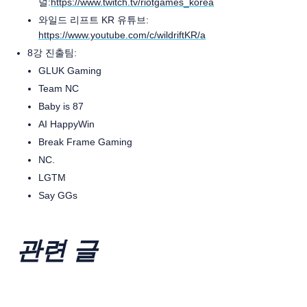
널:
https://www.twitch.tv/riotgames_korea
와일드 리프트 KR 유튜브:
https://www.youtube.com/c/wildriftKR/
a
8강 진출팀:
GLUK Gaming
Team NC
Baby is 87
AI HappyWin
Break Frame Gaming
NC.
LGTM
Say GGs
관련 글