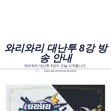
와리와리 대난투 8강 방
송 안내
와리와리 대난투 8강이 오늘 시작됩니다.
공지
2021-08-16T03:00:00.000Z