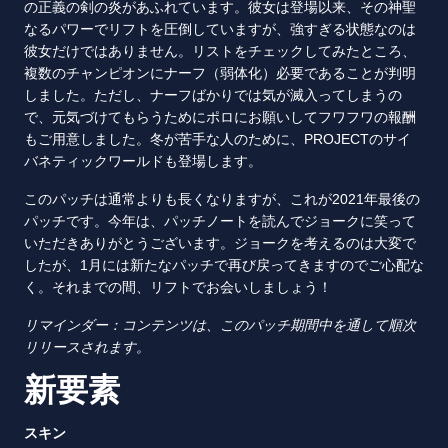
の正義の剣の炎があふれています。彼女は登場以来、その神聖
なるパワーでリフトを圧倒していますが、強すぎる状態なのは
彼女だけではありません。リストをチェックしてみたところ、
複数のチャンピオンにナーフ（弱体化）必要であることが判明
しました。ただし、ナーフばかりでは気が滅入ってしまうの
で、元気づけてもらうためにポロにお願いしてフワフワの報酬
もご用意しました。冬が苦手な人のために、PROJECTのサイ
バネティックワールドも登場します。
このパッチは通常よりも長くなりますが、これが2021年最後の
パッチです。今年は、パッチノートを読んでジョークに笑って
いただきありがとうございます。ジョークを考えるのは大変で
したが、1月には新たなパッチで再び戻ってきますのでご心配な
く。それまでの間、リフトでお会いしましょう！
リマインダー：コンテンツは、このパッチ期間中を通して順次
リリースされます。
新要素
スキン