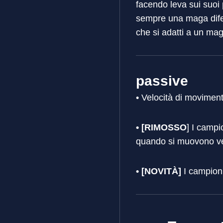
facendo leva sui suoi p
sempre una maga difen
che si adatti a un mag
passive
• Velocità di movime
• [RIMOSSO
] I campi
quando si muovono v
• [NOVITÀ]
I campioni