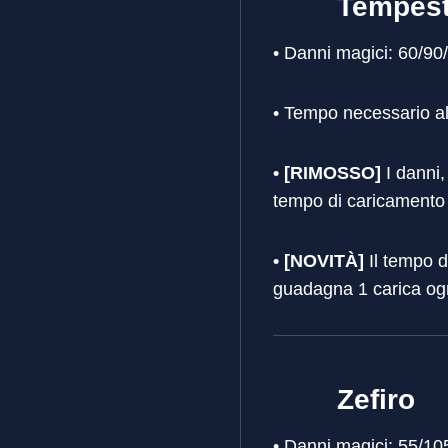
Tempest
• Danni magici: 60/9
• Tempo necessario a
• [RIMOSSO]
I danni,
tempo di caricamento
• [NOVITÀ]
Il tempo d
guadagna 1 carica ogn
Zefiro
• Danni magici: 55/1