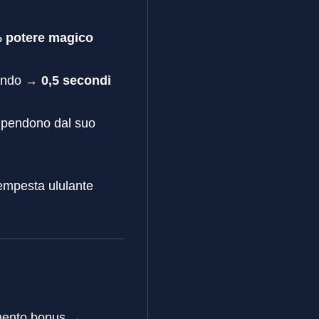
% potere magico
condo →
0,5 secondi
 dipendono dal suo
Tempesta ululante
imento bonus →