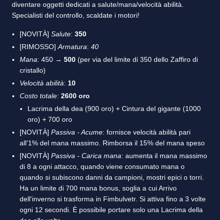
diventare oggetti dedicati a salute/mana/velocità abilità.
Specialisti del controllo, scaldate i motori!
[NOVITÀ]
Salute
:
350
[RIMOSSO]
Armatura
:
40
Mana
: 450 →
500
(per via del limite di 350 dello Zaffiro di
cristallo)
Velocità abilità
:
10
Costo totale
:
2600 oro
Lacrima della dea (900 oro) + Cintura del gigante (1000
oro) + 700 oro
[NOVITÀ]
Passiva - Acume
: fornisce velocità abilità pari
all'1% del mana massimo. Rimborsa il 15% del mana speso
[NOVITÀ]
Passiva - Carica mana
: aumenta il mana massimo
di 8 a ogni attacco, quando viene consumato mana o
quando si subiscono danni da campioni, mostri epici o torri.
Ha un limite di 700 mana bonus, soglia a cui Arrivo
dell'inverno si trasforma in Fimbulvetr. Si attiva fino a 3 volte
ogni 12 secondi. È possibile portare solo una Lacrima della