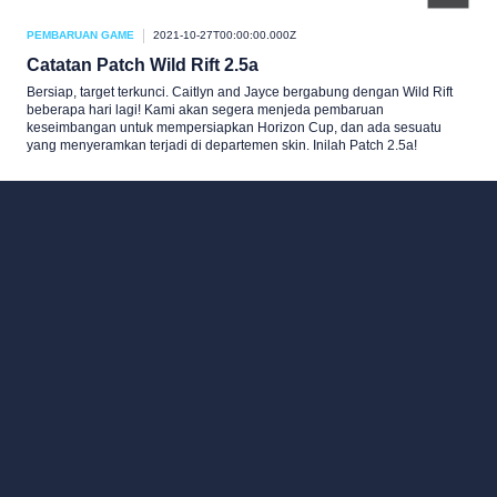
PEMBARUAN GAME
2021-10-27T00:00:00.000Z
Catatan Patch Wild Rift 2.5a
Bersiap, target terkunci. Caitlyn and Jayce bergabung dengan Wild Rift
beberapa hari lagi! Kami akan segera menjeda pembaruan
keseimbangan untuk mempersiapkan Horizon Cup, dan ada sesuatu
yang menyeramkan terjadi di departemen skin. Inilah Patch 2.5a!