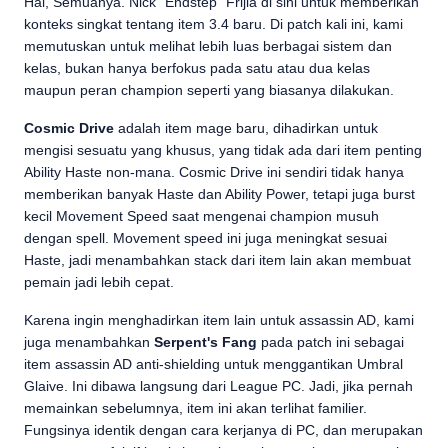
Hai, Semuanya. Nick “Endstep” Frijia di sini untuk memberikan
konteks singkat tentang item 3.4 baru. Di patch kali ini, kami
memutuskan untuk melihat lebih luas berbagai sistem dan
kelas, bukan hanya berfokus pada satu atau dua kelas
maupun peran champion seperti yang biasanya dilakukan.
Cosmic Drive
adalah item mage baru, dihadirkan untuk
mengisi sesuatu yang khusus, yang tidak ada dari item penting
Ability Haste non-mana. Cosmic Drive ini sendiri tidak hanya
memberikan banyak Haste dan Ability Power, tetapi juga burst
kecil Movement Speed saat mengenai champion musuh
dengan spell. Movement speed ini juga meningkat sesuai
Haste, jadi menambahkan stack dari item lain akan membuat
pemain jadi lebih cepat.
Karena ingin menghadirkan item lain untuk assassin AD, kami
juga menambahkan
Serpent's Fang
pada patch ini sebagai
item assassin AD anti-shielding untuk menggantikan Umbral
Glaive. Ini dibawa langsung dari League PC. Jadi, jika pernah
memainkan sebelumnya, item ini akan terlihat familier.
Fungsinya identik dengan cara kerjanya di PC, dan merupakan