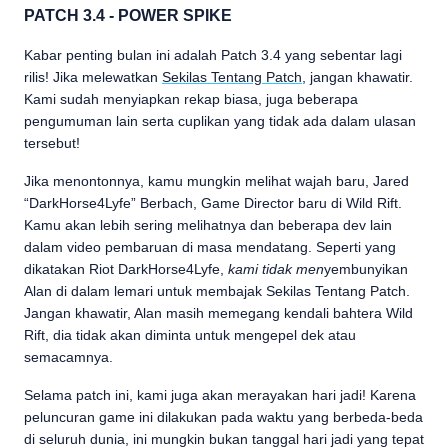
PATCH 3.4 - POWER SPIKE
Kabar penting bulan ini adalah Patch 3.4 yang sebentar lagi
rilis! Jika melewatkan
Sekilas Tentang Patch
, jangan khawatir.
Kami sudah menyiapkan rekap biasa, juga beberapa
pengumuman lain serta cuplikan yang tidak ada dalam ulasan
tersebut!
Jika menontonnya, kamu mungkin melihat wajah baru, Jared
“DarkHorse4Lyfe” Berbach, Game Director baru di Wild Rift.
Kamu akan lebih sering melihatnya dan beberapa dev lain
dalam video pembaruan di masa mendatang. Seperti yang
dikatakan Riot DarkHorse4Lyfe,
kami tidak men
yembunyikan
Alan di dalam lemari untuk membajak Sekilas Tentang Patch.
Jangan khawatir, Alan masih memegang kendali bahtera Wild
Rift, dia tidak akan diminta untuk mengepel dek atau
semacamnya.
Selama patch ini, kami juga akan merayakan hari jadi! Karena
peluncuran game ini dilakukan pada waktu yang berbeda-beda
di seluruh dunia, ini mungkin bukan tanggal hari jadi yang tepat