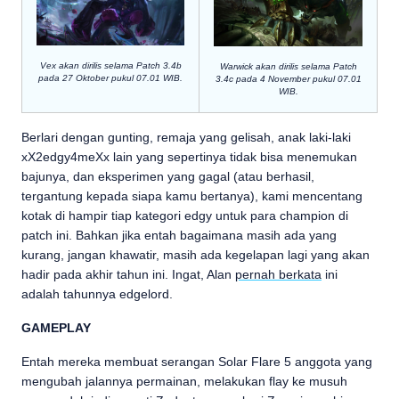
Vex akan dirilis selama Patch 3.4b
Warwick akan dirilis selama Patch
pada 27 Oktober pukul 07.01 WIB.
3.4c pada 4 November pukul 07.01
WIB.
Berlari dengan gunting, remaja yang gelisah, anak laki-laki
xX2edgy4meXx lain yang sepertinya tidak bisa menemukan
bajunya, dan eksperimen yang gagal (atau berhasil,
tergantung kepada siapa kamu bertanya), kami mencentang
kotak di hampir tiap kategori edgy untuk para champion di
patch ini. Bahkan jika entah bagaimana masih ada yang
kurang, jangan khawatir, masih ada kegelapan lagi yang akan
hadir pada akhir tahun ini. Ingat, Alan
pernah berkata
ini
adalah tahunnya edgelord.
GAMEPLAY
Entah mereka membuat serangan Solar Flare 5 anggota yang
mengubah jalannya permainan, melakukan flay ke musuh