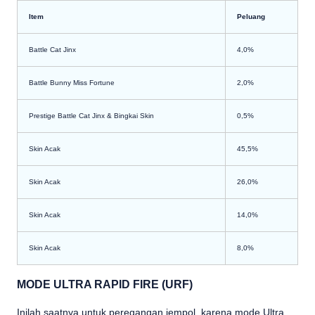
Item
Peluang
Battle Cat Jinx
4,0%
Battle Bunny Miss Fortune
2,0%
Prestige Battle Cat Jinx & Bingkai Skin
0,5%
Skin Acak
45,5%
Skin Acak
26,0%
Skin Acak
14,0%
Skin Acak
8,0%
MODE ULTRA RAPID FIRE (URF)
Inilah saatnya untuk peregangan jempol, karena mode Ultra