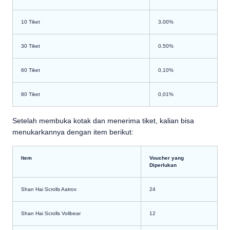
10 Tiket
3,00%
30 Tiket
0,50%
60 Tiket
0,10%
80 Tiket
0,01%
Setelah membuka kotak dan menerima tiket, kalian bisa
menukarkannya dengan item berikut:
Item
Voucher yang
Diperlukan
Shan Hai Scrolls Aatrox
24
Shan Hai Scrolls Volibear
12