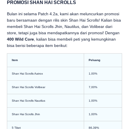
PROMOSI SHAN HAI SCROLLS
Bulan ini selama Patch 4.2a, kami akan meluncurkan promosi
baru bersamaan dengan rilis skin Shan Hai Scrolls! Kalian bisa
membeli Shan Hai Scrolls Jhin, Nautilus, dan Volibear dari
store, tetapi juga bisa mendapatkannya dari promosi! Dengan
400 Wild Core
, kalian bisa membeli peti yang kemungkinan
bisa berisi beberapa item berikut:
Item
Peluang
Shan Hai Scrolls Aatrox
1,00%
Shan Hai Scrolls Volibear
7,00%
Shan Hai Scrolls Nautilus
1,00%
Shan Hai Scrolls Jhin
1,00%
5 Tiket
86,39%