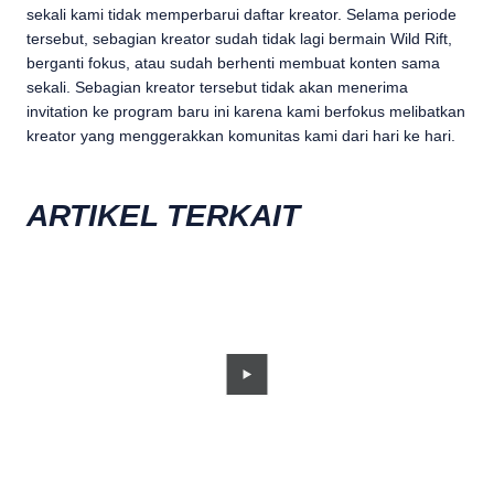
sekali kami tidak memperbarui daftar kreator. Selama periode
tersebut, sebagian kreator sudah tidak lagi bermain Wild Rift,
berganti fokus, atau sudah berhenti membuat konten sama
sekali. Sebagian kreator tersebut tidak akan menerima
invitation ke program baru ini karena kami berfokus melibatkan
kreator yang menggerakkan komunitas kami dari hari ke hari.
ARTIKEL TERKAIT