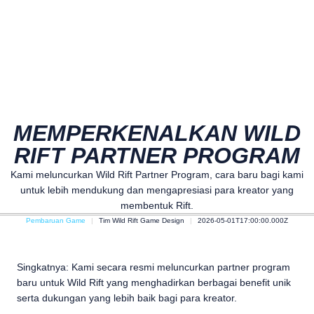
MEMPERKENALKAN WILD
RIFT PARTNER PROGRAM
Kami meluncurkan Wild Rift Partner Program, cara baru bagi kami
untuk lebih mendukung dan mengapresiasi para kreator yang
membentuk Rift.
Pembaruan Game
Tim Wild Rift Game Design
2026-05-01T17:00:00.000Z
Singkatnya: Kami secara resmi meluncurkan partner program
baru untuk Wild Rift yang menghadirkan berbagai benefit unik
serta dukungan yang lebih baik bagi para kreator.