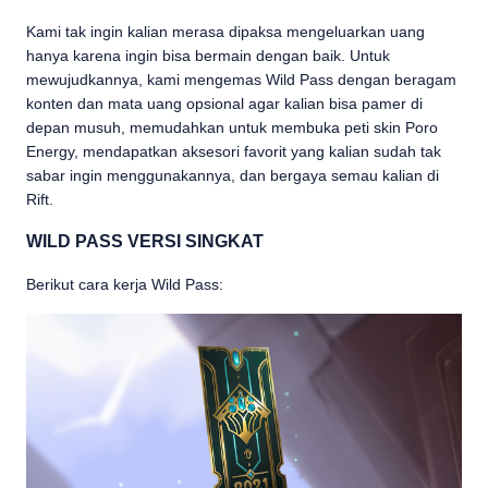
Kami tak ingin kalian merasa dipaksa mengeluarkan uang
hanya karena ingin bisa bermain dengan baik. Untuk
mewujudkannya, kami mengemas Wild Pass dengan beragam
konten dan mata uang opsional agar kalian bisa pamer di
depan musuh, memudahkan untuk membuka peti skin Poro
Energy, mendapatkan aksesori favorit yang kalian sudah tak
sabar ingin menggunakannya, dan bergaya semau kalian di
Rift.
WILD PASS VERSI SINGKAT
Berikut cara kerja Wild Pass: