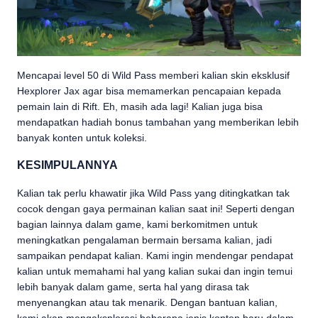
Mencapai level 50 di Wild Pass memberi kalian skin eksklusif
Hexplorer Jax agar bisa memamerkan pencapaian kepada
pemain lain di Rift. Eh, masih ada lagi! Kalian juga bisa
mendapatkan hadiah bonus tambahan yang memberikan lebih
banyak konten untuk koleksi.
KESIMPULANNYA
Kalian tak perlu khawatir jika Wild Pass yang ditingkatkan tak
cocok dengan gaya permainan kalian saat ini! Seperti dengan
bagian lainnya dalam game, kami berkomitmen untuk
meningkatkan pengalaman bermain bersama kalian, jadi
sampaikan pendapat kalian. Kami ingin mendengar pendapat
kalian untuk memahami hal yang kalian sukai dan ingin temui
lebih banyak dalam game, serta hal yang dirasa tak
menyenangkan atau tak menarik. Dengan bantuan kalian,