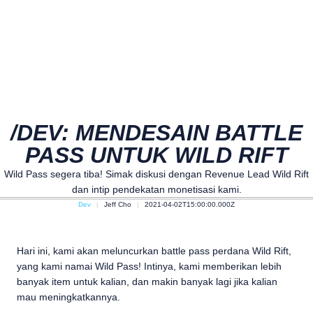
/DEV: MENDESAIN BATTLE
PASS UNTUK WILD RIFT
Wild Pass segera tiba! Simak diskusi dengan Revenue Lead Wild Rift
dan intip pendekatan monetisasi kami.
Dev
Jeff Cho
2021-04-02T15:00:00.000Z
Hari ini, kami akan meluncurkan battle pass perdana Wild Rift,
yang kami namai Wild Pass! Intinya, kami memberikan lebih
banyak item untuk kalian, dan makin banyak lagi jika kalian
mau meningkatkannya.