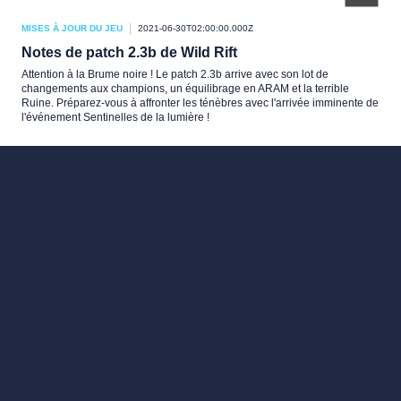
MISES À JOUR DU JEU
2021-06-30T02:00:00.000Z
Notes de patch 2.3b de Wild Rift
Attention à la Brume noire ! Le patch 2.3b arrive avec son lot de
changements aux champions, un équilibrage en ARAM et la terrible
Ruine. Préparez-vous à affronter les ténèbres avec l'arrivée imminente de
l'événement Sentinelles de la lumière !