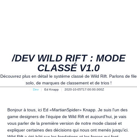
/DEV WILD RIFT : MODE
CLASSÉ V1.0
Découvrez plus en détail le système classé de Wild Rift. Parlons de file
solo, de marques de classement et de trios !
Dev
Ed Knapp
2020-10-05T17:00:00.000Z
Bonjour à tous, ici Ed «MartianSpider» Knapp. Je suis l'un des
game designers de l'équipe de Wild Rift et aujourd'hui, je vais
vous parler de la première version de notre mode classé et
expliquer certaines des décisions qui nous ont menés jusqu'ici.
Wild Rift a été bâti sur les fondations et les forces qui font