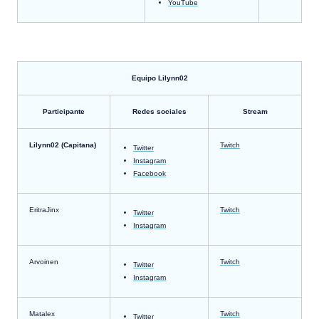
YouTube
Equipo Lilynn02
Participante
Redes sociales
Stream
Lilynn02 (Capitana)
Twitch
Twitter
Instagram
Facebook
EritraJinx
Twitch
Twitter
Instagram
Arvoinen
Twitch
Twitter
Instagram
Matalex
Twitch
Twitter