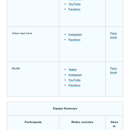
YouTube
Faceboo
Joker was here
Face
Instagram
book
Faceboo
Murillo
Face
Twitter
book
Instagram
YouTube
Faceboo
Equipo Kameoyo
Participante
Redes sociales
Strea
m