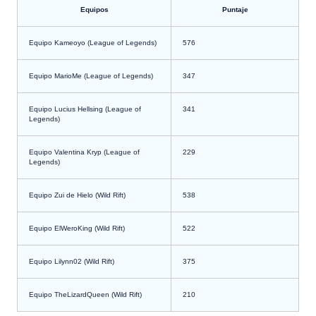
Equipos
Puntaje
Equipo Kameoyo (League of Legends)
576
Equipo MarioMe (League of Legends)
347
Equipo Lucius Hellsing (League of
341
Legends)
Equipo Valentina Kryp (League of
229
Legends)
Equipo Zui de Hielo (Wild Rift)
538
Equipo ElWeroKing (Wild Rift)
522
Equipo Lilynn02 (Wild Rift)
375
Equipo TheLizardQueen (Wild Rift)
210