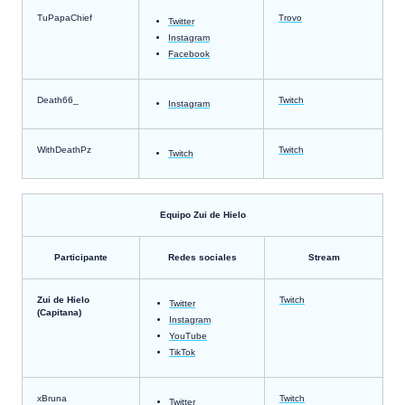
TuPapaChief
Trovo
Twitter
Instagram
Facebook
Death66_
Twitch
Instagram
WithDeathPz
Twitch
Twitch
Equipo Zui de Hielo
Participante
Redes sociales
Stream
Zui de Hielo
Twitch
Twitter
(Capitana)
Instagram
YouTube
TikTok
xBruna
Twitch
Twitter