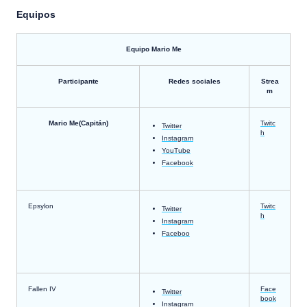
Equipos
Equipo Mario Me
Participante
Redes sociales
Strea
m
Mario Me(Capitán)
Twitc
Twitter
h
Instagram
YouTube
Facebook
Epsylon
Twitc
Twitter
h
Instagram
Faceboo
Fallen IV
Face
Twitter
book
Instagram