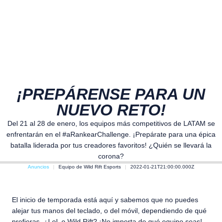
¡PREPÁRENSE PARA UN
NUEVO RETO!
Del 21 al 28 de enero, los equipos más competitivos de LATAM se
enfrentarán en el #aRankearChallenge. ¡Prepárate para una épica
batalla liderada por tus creadores favoritos! ¿Quién se llevará la
corona?
Anuncios
Equipo de Wild Rift Esports
2022-01-21T21:00:00.000Z
El inicio de temporada está aquí y sabemos que no puedes
alejar tus manos del teclado, o del móvil, dependiendo de qué
prefieras, ¿LoL o Wild Rift? ¡No importa de qué equipo seas!