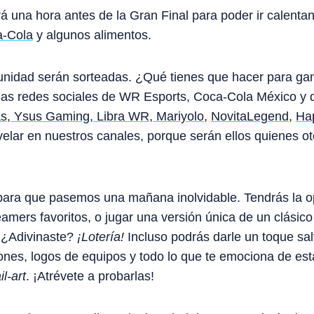
á una hora antes de la Gran Final para poder ir calenta
-Cola
y algunos alimentos.
unidad serán sorteadas. ¿Qué tienes que hacer para gan
las redes sociales de WR Esports, Coca-Cola México y 
s
,
Ysus Gaming
,
Libra WR
,
Mariyolo
,
NovitaLegend
,
Ha
lar en nuestros canales, porque serán ellos quienes o
para que pasemos una mañana inolvidable. Tendrás la o
eamers favoritos, o jugar una versión única de un clási
. ¿Adivinaste?
¡Lotería!
Incluso podrás darle un toque sal
nes, logos de equipos y todo lo que te emociona de es
il-art
. ¡Atrévete a probarlas!