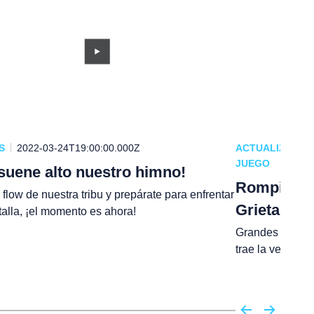
S
2022-03-24T19:00:00.000Z
ACTUALIZACIO
JUEGO
suene alto nuestro himno!
Rompiendo 
 flow de nuestra tribu y prepárate para enfrentar
Grieta Ele
alla, ¡el momento es ahora!
Grandes cambio
trae la versión 