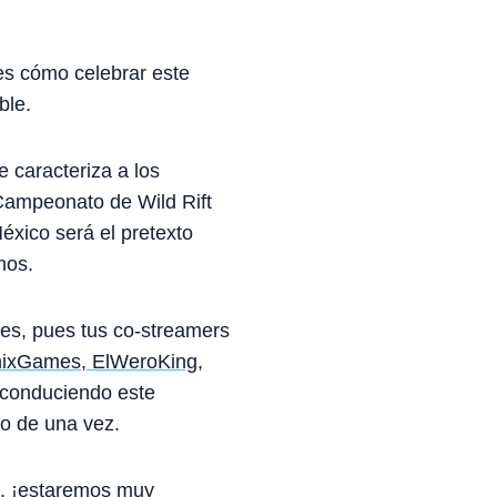
bes cómo celebrar este
ble.
e caracteriza a los
 Campeonato de Wild Rift
México será el pretexto
emos.
es, pues tus co-streamers
nixGames
,
ElWeroKing
,
o conduciendo este
ño de una vez.
en, ¡estaremos muy