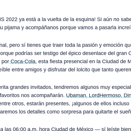
ONS 2022 ya está a la vuelta de la esquina! Si aún no sa
 tu pijama y acompáñanos porque vamos a pasarla increí
al, pero sí tienes que traer toda la pasión y emoción qu
 porque podrías ser testigo del épico desenlace del gran
 por
Coca-Cola
, esta fiesta presencial en la Ciudad de 
eíble entre amigos y disfrutar del lolcito que tanto quer
ita grandes invitados, tendremos algunos muy especial
 favoritos nos acompañarán.
Ubaman
,
LordHermoso
,
Di
 entre otros, estarán presentes, ¡algunos de ellos inclus
aremos los detalles como sorpresa para quitarte el sue
io a las 06:00 a.m. hora Ciudad de México — sí leíste bi