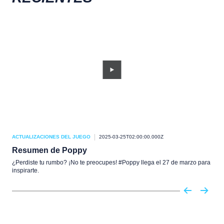
ACTUALIZACIONES DEL JUEGO
2025-03-25T02:00:00.000Z
ACT
Resumen de Poppy
Not
¿Perdiste tu rumbo? ¡No te preocupes! #Poppy llega el 27 de marzo para
¡Pón
inspirarte.
vers