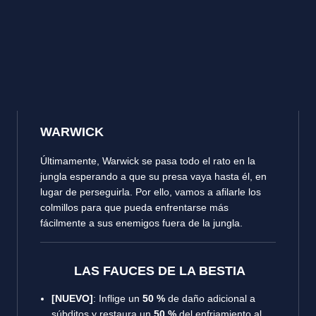
WARWICK
Últimamente, Warwick se pasa todo el rato en la
jungla esperando a que su presa vaya hasta él, en
lugar de perseguirla. Por ello, vamos a afilarle los
colmillos para que pueda enfrentarse más
fácilmente a sus enemigos fuera de la jungla.
LAS FAUCES DE LA BESTIA
[NUEVO]
: Inflige un
50 %
de daño adicional a
súbditos y restaura un
50 %
del enfriamiento al