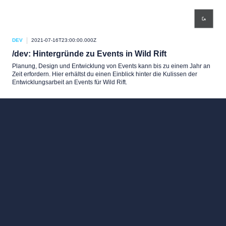
DEV
2021-07-16T23:00:00.000Z
/dev: Hintergründe zu Events in Wild Rift
Planung, Design und Entwicklung von Events kann bis zu einem Jahr an
Zeit erfordern. Hier erhältst du einen Einblick hinter die Kulissen der
Entwicklungsarbeit an Events für Wild Rift.