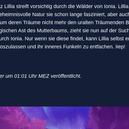
illia streift vorsichtig durch die Wälder von Ionia. Lilli
eheimnisvolle Natur sie schon lange fasziniert, aber auc
rum deren Träume nicht mehr den uralten Träumenden B
ischen Ast des Mutterbaums, zieht sie nun auf der Such
h Ionia. Nur wenn sie diese findet, kann Lillia selbst 
loszulassen und ihr inneres Funkeln zu entfachen. Iiep!
er um 01:01 Uhr MEZ veröffentlicht.