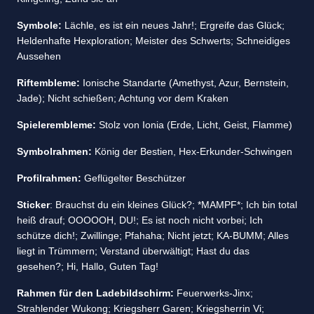
Symbole:
Lächle, es ist ein neues Jahr!; Ergreife das Glück;
Heldenhafte Hexploration; Meister des Schwerts; Schneidiges
Aussehen
Riftembleme:
Ionische Standarte (Amethyst, Azur, Bernstein,
Jade); Nicht schießen; Achtung vor dem Kraken
Spielerembleme:
Stolz von Ionia (Erde, Licht, Geist, Flamme)
Symbolrahmen:
König der Bestien, Hex-Erkunder-Schwingen
Profilrahmen:
Geflügelter Beschützer
Sticker
: Brauchst du ein kleines Glück?; *MAMPF*; Ich bin total
heiß drauf; OOOOOH, DU!; Es ist noch nicht vorbei; Ich
schütze dich!; Zwillinge; Pfahaha; Nicht jetzt; KA-BUMM; Alles
liegt in Trümmern; Verstand überwältigt; Hast du das
gesehen?; Hi, Hallo, Guten Tag!
Rahmen für den Ladebildschirm:
Feuerwerks-Jinx;
Strahlender Wukong; Kriegsherr Garen; Kriegsherrin Vi;