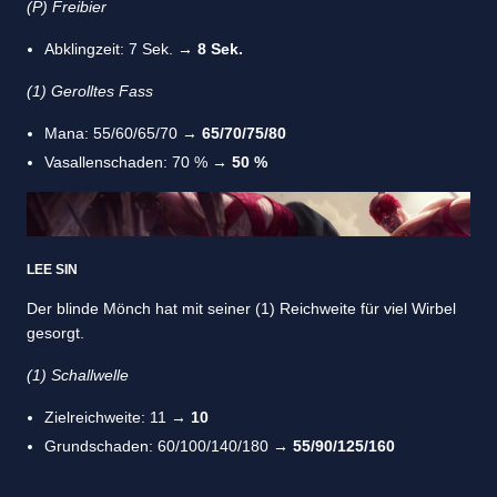
(P) Freibier
Abklingzeit: 7 Sek. →
8 Sek.
(1) Gerolltes Fass
Mana: 55/60/65/70 →
65/70/75/80
Vasallenschaden: 70 % →
50 %
LEE SIN
Der blinde Mönch hat mit seiner (1) Reichweite für viel Wirbel
gesorgt.
(
1) Schallwelle
Zielreichweite: 11 →
10
Grundschaden: 60/100/140/180 →
55/90/125/160