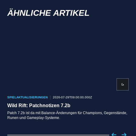
ÄHNLICHE ARTIKEL
SPIELAKTUALISIERUNGEN
2026-07-29T09:00:00.000Z
SPI
Wild Rift: Patchnotizen 7.2b
Wil
Patch 7.2b ist da mit Balance-Änderungen für Champions, Gegenstände,
Patc
Runen und Gameplay-Systeme.
Gege
star