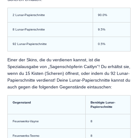
2 L
unar-Papierschnitte
90.0%
8 L
unar-Papierschnitte
9.5%
92 L
unar-Papierschnitte
0.5%
Einer der Skins, die du verdienen kannst, ist die
Spezialausgabe von „Sagenschöpferin Caitlyn“! Du erhältst sie,
wenn du 15 Kisten (Scheren) öffnest, oder indem du 92 Lunar-
Papierschnitte verdienst! Deine Lunar-Papierschnitte kannst du
auch gegen die folgenden Gegenstände eintauschen:
Gegenstand
Benötigte Lunar-
Papierschnitte
Feuerwerks-
Vayne
8
Feuerwerks-
Teemo
8