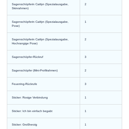
Sagenschöpferin Caitlyn (Spezialausgabe,
2
Skinrahmen)
Sagenschöpferin Caitlyn (Spezialausgabe,
1
Pose)
Sagenschöpferin Caitlyn (Spezialausgabe,
2
Hochrangige Pose)
Sagenschöpfer-Rückruf
3
Sagenschöpfer (Mini-Profilrahmen)
2
Feuerring-Rückrufe
3
Sticker: Rosige Verbindung
1
Sticker: Ich bin einfach begabt
1
Sticker: Großherzig
1