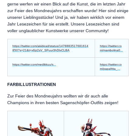
gerne werfen wir einen Blick auf die Kunst, die im letzten Jahr
zur Feier des Mondneujahrs erschaffen wurde! Hier sind einige
unserer Lieblingsstücke! Und ja, wir haben wirklich vor einem
Jahr Lesezeichen für sie erstellt. Unsere Lesezeichen sind
voller unglaublicher Kunstwerke unserer Community!
https://twitter.com/akidead/status/1478883517681614
https://twitter.co
850?s=21&t=x6jz2sV_SPuur3hDIxCLBA
m/mambolina0...
https://twitter.com/medikkuu/s...
https://twitter.co
m/papafrita_...
FARBILLUSTRATIONEN
Zur Feier des Mondneujahrs wollten wir dir auch alle
Champions in ihren besten Sagenschöpfer-Outfits zeigen!