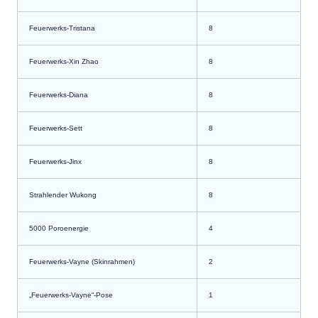
Feuerwerks-
Tristana
8
Feuerwerks-
Xin Zhao
8
Feuerwerks-
Diana
8
Feuerwerks-
Sett
8
Feuerwerks-
Jinx
8
Strahlender
Wukong
8
5000
Poroenergie
4
Feuerwerks-Vayne (Skinrahmen)
2
„
Feuerwerks-Vayne“-Pose
1