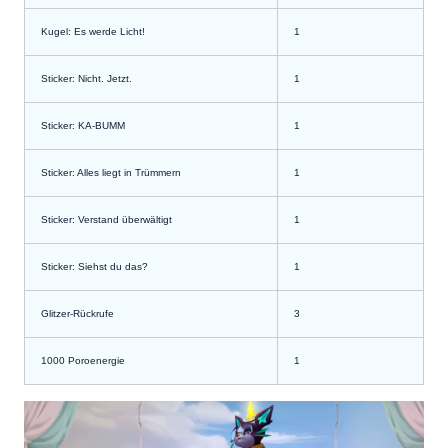
Kugel: Es werde Licht!
1
Sticker: Nicht. Jetzt.
1
Sticker: KA-BUMM
1
Sticker: Alles liegt in Trümmern
1
Sticker: Verstand überwältigt
1
Sticker: Siehst du das?
1
Glitzer-Rückrufe
3
1000
Poroenergie
1