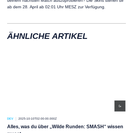
deinem nächsten Match auszuprobieren? Die Skins stehen dir
ab dem 28. April ab 02:01 Uhr MESZ zur Verfügung.
ÄHNLICHE ARTIKEL
DEV
2025-10-10T02:00:00.000Z
DEV
Alles, was du über „Wilde Runden: SMASH“ wissen
Wi