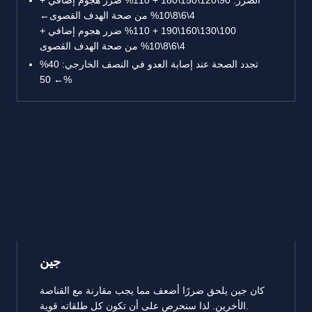
الضرر: 90\120\150\180 + 110% ضرر هجوم إضافي +
4\6\8\10% من صحة الهدف القصوى←
100\130\160\190 + 110% ضرر هجوم إضافي +
4\6\8\10% من صحة الهدف القصوى
تجدد الصحة عند إصابة العدو في النصف الخارجي: 40%
← 50%
جين
كان جين يلحق ضررًا أضعف مما يجب مقارنة مع القناصة
الأخرين. لذا سنحرص على أن تكون كل طلقاته قوية.