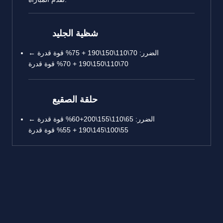
شظية الجليد
الضرر: 70\110\150\190 + 75% قوة قدرة ←
70\110\150\190 + 70% قوة قدرة
حلقة الصقيع
الضرر: 65\110\155\200+60% قوة قدرة ←
55\100\145\190 + 55% قوة قدرة