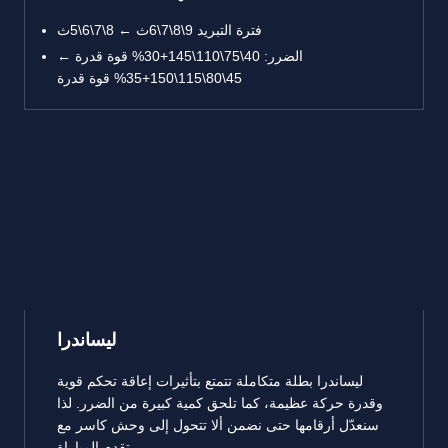
فترة التبريد 9\8\7\6ث ← 8\7\6\5ث
الضرر: 40\75\110\145+30% قوة قدرة ←
45\80\115\150+35% قوة قدرة
ليساندرا
ليساندرا بطلة متكاملة تتمتع بتأثيرات إعاقة تحكم قوية
وقدرة حركة عظيمة، كما تلحق كمية كبيرة من الضرر. لذا
سنعدّل أرقامها حتى نضمن ألا تتحول إلى وحش كاسر مع
تقدم المباراة.