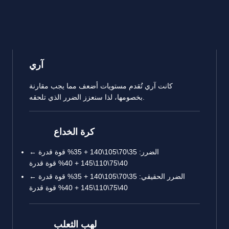
آري
كانت آري تُقدم مستويات أضعف مما يجب مقارنة
بخصومها، لذا سنعزز الضرر الذي تلحقه.
كرة الخداع
الضرر: 35\70\105\140 + 35% قوة قدرة ←
40\75\110\145 + 40% قوة قدرة
الضرر الحقيقي: 35\70\105\140 + 35% قوة قدرة ←
40\75\110\145 + 40% قوة قدرة
لهب الثعلب