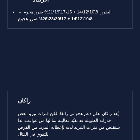
الضرر: 8\10\12\14 + 15\17\19\21% ضرر هجوم ←
8\10\12\14 + 17\20\23\26% ضرر هجوم
راكان
يُعد راكان بطل دعم هجومي رائعًا، لكن فترات تبريد بعض
قدراته الطويلة قد تقيّد فعاليته بما لها من عواقب. لذا
سنقلص من فترات التبريد لديه لإعطائه المزيد من الفرص
للتفوق في القتال.