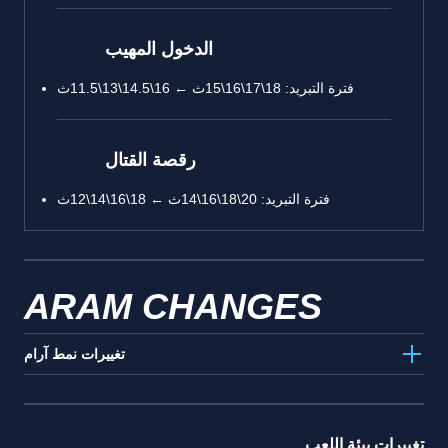
الدخول المهيب
فترة التبريد: 18\17\16\15ث ← 16\14.5\13\11.5ث
رقصة القتال
فترة التبريد: 20\18\16\14ث ← 18\16\14\12ث
ARAM CHANGES
تغييرات نمط آرام
تغييرات بيئة اللعب