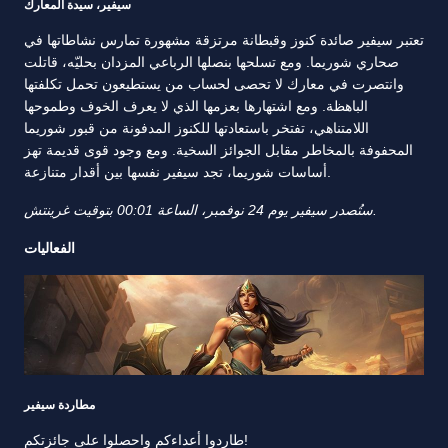
سيفير، سيدة المعارك
تعتبر سيفير صائدة كنوز وقبطانة مرتزقة مشهورة تمارس نشاطاتها في
صحاري شوريما. ومع تسلحها بنصلها الرباعي المزدان بحليّه، قاتلت
وانتصرت في معارك لا تحصى لحساب من يستطيعون تحمل تكلفتها
الباهظة. ومع اشتهارها بعزمها الذي لا يعرف الخوف وطموحها
اللامتناهي، تفتخر باستعادتها للكنوز المدفونة من قبور شوريما
المحفوفة بالمخاطر مقابل الجوائز السخية. ومع وجود قوى قديمة تهز
أساسات شوريما، تجد سيفير نفسها بين أقدار متنازعة.
ستُصدر سيفير يوم 24 نوفمبر، الساعة 00:01 بتوقيت غرينتش.
الفعاليات
مطاردة سيفير
طاردوا أعداءكم واحصلوا على جائزتكم!