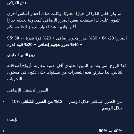
قاتل الكراكن
لم يكن قاتل الكراكن خيارًا محبوبًا، وكانت هناك أحجار أساس أخرى
تتفوق عليه. لذا سنمنحه بعض الضرر الإضافي كمحاولة لجعله خيارًا
أكثر جاذبية عند اختيار الرونز الخاصة بكم.
الضرر: 28~84 + 30% ضرر هجوم إضافي + 20% قوة قدرة ←
30~95
+ 40% ضرر هجوم إضافي + 20% قوة قدرة
روح التنين الجليدي
تُعدّ الروح التي يقدمها التنين الجليدي أقل أهمية مقارنة بأرواح أصدقائه
التنانين. لذا سترفع هذه التغييرات من مستواها حتى تكون في مستوى
الأخريات.
الضرر الحقيقي الإضافي
10% من الضرر المتلقى خلال الوسم ←
12% من الضرر المُتلقى
خلال الوسم
الإبطاء
50% ←
40%