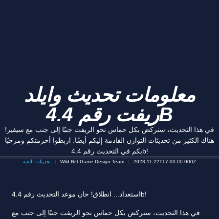
معلومات تحديث وايلد
ريفت رقم 4.4B
في هذا التحديث، سنركض بكل حماس نحو الريفت جنبًا إلى جنب مع سيفير!
هناك الكثير من تحديثات التوازن القادمة إليكم أيضًا. اربطوا أحزمتكم ومرحبًا
بكم في التحديث رقم 4.4b!
2023-11-22T17:00:00.000Z
Wild Rift Game Design Team
تحديثات اللعبة
استعداد... انطلاق! حان موعد التحديث رقم 4.4b!
في هذا التحديث، سنركض بكل حماس نحو الريفت جنبًا إلى جنب مع