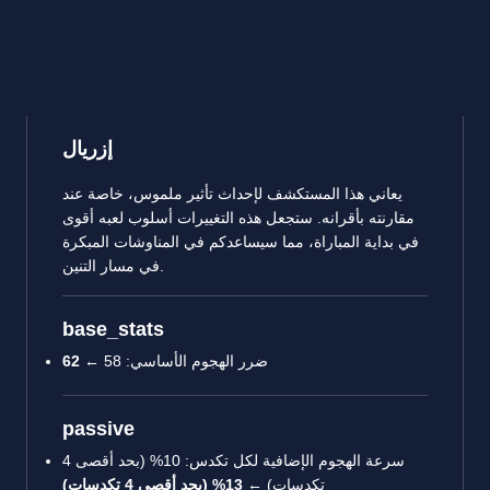
إزريال
يعاني هذا المستكشف لإحداث تأثير ملموس، خاصة عند
مقارنته بأقرانه. ستجعل هذه التغييرات أسلوب لعبه أقوى
في بداية المباراة، مما سيساعدكم في المناوشات المبكرة
في مسار التنين.
base_stats
ضرر الهجوم الأساسي: 58 ←
62
passive
سرعة الهجوم الإضافية لكل تكدس: 10% (بحد أقصى 4
تكدسات) ←
13% (بحد أقصى 4 تكدسات)