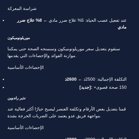
شراسة المعركة
عند تفعيل عصب الحياة: 5% علاج ضرر مادي ←
8% علاج ضرر
مادي
موريلونوميكون
سنقوم بتعديل سعر موريلونوميكون وسنمنحه الصحة حتى يمكننا
موازنة الفوائد والإحصاءات التي يقدمها.
الإحصاءات الأساسية
التكلفة الإجمالية: 2500ذ ←
2600ذ
+150 صحة قصوى
[جديد]:
نذير راندوين
قمنا بتعديل بعض الأرقام وتكلفة العنصر ليصبح خيارًا أكثر فعالية عند
مواجهة فريق عدو يعتمد على الضربات الحرجة بشدة.
الإحصاءات الأساسية