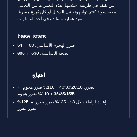
من يقف في طريقه! ستُسهل هذه التغييرات من التعامل
معه، سواء كنتم تواجهونه في الأدغال أو كان يُهرع مسرعًا
لتنفيذ عملية مساندة في أحد المسارات.
base_stats
ضرر الهجوم الأساسي: 58 ←
54
الصحة الأساسية: 630 ←
600
اهتياج
الضرر: 10\20\30\40 + 110% ضرر هجوم ←
5\15\25\35 + 110% ضرر هجوم
إعادة الإلقاء خلال 8ث: 135% ضرر معزز ←
125%
ضرر معزز