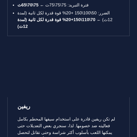
فترة التبريد: 75\75\75ث ←
75\70\65ث
الضرر: 50\100\150 +20% قوة قدرة لكل ثانية (لمدة
12ث) ←
70\110\150+20% قوة قدرة لكل ثانية (لمدة
12ث)
ريفين
لم تكن ريفين قادرة على استخدام سيفها المحطم بكامل
فعاليته ضد خصومها. لذا، سنجري بعض التعديلات حتى
يمكنها اللعب بأسلوب أكثر شراسة وحتى تقاتل لتحصل