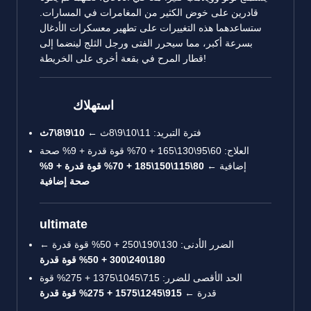
قادرين على خوض الكثير من المغامرات في المسارات.
ستساعدهما هذه التغييرات على تطهير معسكرات الأدغال
بسرعة أكبر، مما سيحرر الفتى ورجل الثلج لينضما إلى
قطار المرح في بقعة أخرى على الخريطة!
استهلاك
فترة التبريد: 11\10\9\8ث ←
10\9\8\7ث
العلاج: 60\95\130\165 + 70% قوة قدرة + 9% صحة
إضافية ←
80\115\150\185 + 70% قوة قدرة + 9%
صحة إضافية
ultimate
الضرر الأدنى: 130\190\250 + 50% قوة قدرة ←
180\240\300 + 50% قوة قدرة
الحد الأقصى للضرر: 715\1045\1375 + 275% قوة
قدرة ←
915\1245\1575 + 275% قوة قدرة