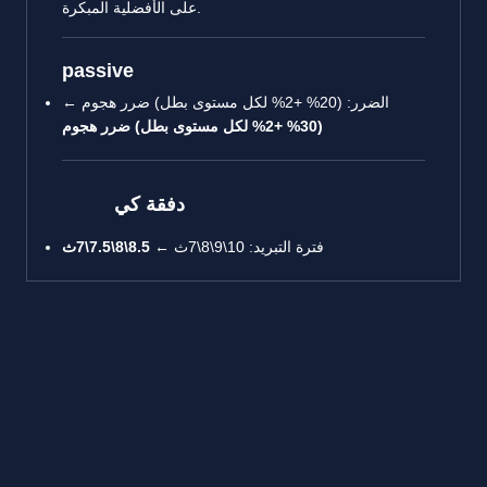
على الأفضلية المبكرة.
passive
الضرر: (20% +2% لكل مستوى بطل) ضرر هجوم ←
(30% +2% لكل مستوى بطل) ضرر هجوم
دفقة كي
فترة التبريد: 10\9\8\7ث ←
8.5\8\7.5\7ث