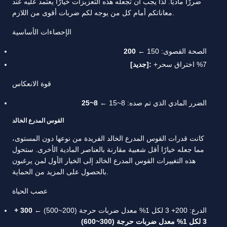
ضررًا ماديًا. لذا يجب أن تجعله هذه التعزيزات خيارًا يعتمد عليه عند
معاناتكم أمام كل من يوجه لكم ضربات أقوى من اللازم.
الإحصاءات الأساسية
الصحة القصوى: 150 ←
200
+7% اختراق سحر
[جديد]:
قوة الانعكاس
الضرر المادي الذي تم صده: 8~15 ←
8~25
القوس المدرع الخالد
كانت قدرات القوس المدرع الخالد الفريدة من نوعها دون المستوى،
مما جعله خيارًا أقل شعبية مقارنة بالعناصر المادية الأخرى. ستحول
هذه التغييرات القوس المدرع الخالد إلى الخيار الأول لمن يرغبون
بالحصول على المزيد من الحماية.
عصب الحياة
الدرع: 200+ 3 لكل 1% معدل ضربات حرجة (200~500) ←
300 +
3 لكل 1% معدل ضربات حرجة (300~600)