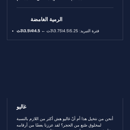
الرمية الغامضة
فترة التبريد: 5.25\4.5\3.75\3ث ←
4.5\4\3.5\3ث
غاليو
أنحن من نتخيل هذا أم أنّ غاليو هش أكثر من اللازم بالنسبة
لمخلوق صُنع من الحجر؟ لقد عززنا بعضًا من أرقامه