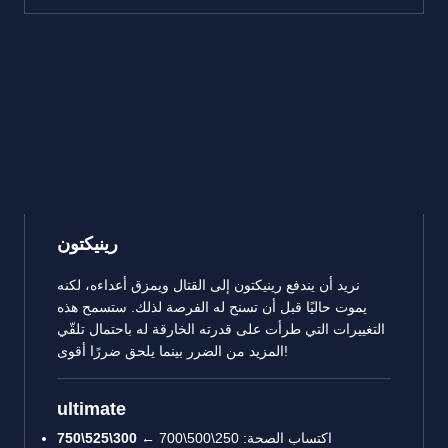
رينيكتون
نريد أن يندفع رينيكتون إلى القتال ويمزق أعداءه، لكنه
يموت حاليًا قبل أن تسنح له الفرصة لذلك. ستسمح هذه
التغييرات التي طرأت على قدرته الخارقة له باحتمال تلقّي
المزيد من الضرر بينما يلحق ضررًا أقوى!
ultimate
اكتساب الصحة: 250\500\700 ←
300\525\750