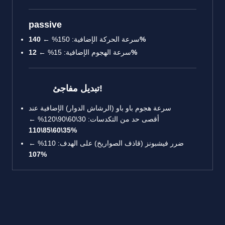
passive
140%
سرعة الحركة الإضافية: 150% ←
12%
سرعة الهجوم الإضافية: 15% ←
تبديل مفاجئ!
سرعة هجوم باو باو (الرشاش الدوار) الإضافية عند
أقصى حد من التكدسات: 30\60\90\120% ←
35\60\85\110%
ضرر فيشبونز (قاذف الصواريخ) على الهدف: 110% ←
107%