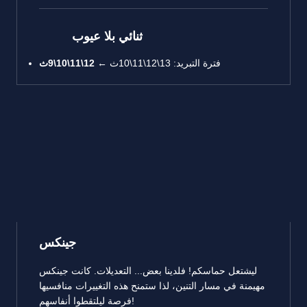
ثنائي بلا عيوب
فترة التبريد: 13\12\11\10ث ←
12\11\10\9ث
جينكس
ليشتعل حماسكم! فلدينا بعض... التعديلات. كانت جينكس
مهيمنة في مسار التنين، لذا ستمنح هذه التغييرات منافسيها
فرصة ليلتقطوا أنفاسهم!