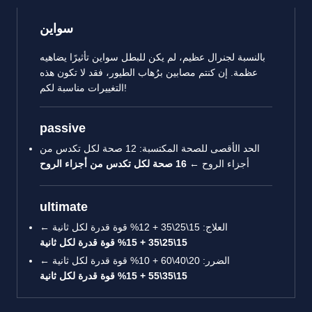
سواين
بالنسبة لجنرال عظيم، لم يكن للبطل سواين تأثيرًا يضاهيه
عظمة. إن كنتم مصابين برُهاب الطيور، فقد لا تكون هذه
التغييرات مناسبة لكم!
passive
الحد الأقصى للصحة المكتسبة: 12 صحة لكل تكدس من
أجزاء الروح ←
16 صحة لكل تكدس من أجزاء الروح
ultimate
العلاج: 15\25\35 + 12% قوة قدرة لكل ثانية ←
15\25\35 + 15% قوة قدرة لكل ثانية
الضرر: 20\40\60 + 10% قوة قدرة لكل ثانية ←
15\35\55 + 15% قوة قدرة لكل ثانية