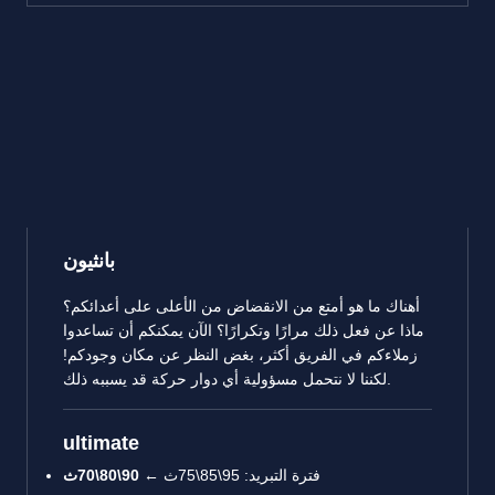
بانثيون
أهناك ما هو أمتع من الانقضاض من الأعلى على أعدائكم؟
ماذا عن فعل ذلك مرارًا وتكرارًا؟ الآن يمكنكم أن تساعدوا
زملاءكم في الفريق أكثر، بغض النظر عن مكان وجودكم!
لكننا لا نتحمل مسؤولية أي دوار حركة قد يسببه ذلك.
ultimate
فترة التبريد: 95\85\75ث ←
90\80\70ث