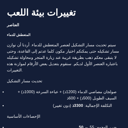
تغييرات بيئة اللعب
العناصر
المتعطش للدماء
سيتم تحديث مسار التشكيل لعنصر المتعطش للدماء. أردنا أن نوازن
مسار تشكيله حتى يمكنكم اختيار مكون كلما عدتم إلى القاعدة، وحتى
لا يتبقى معكم ذهب بطريقة غريبة عند زيارة المتجر ومحاولة تشكيله
باعتباره العنصر الأول لديكم. سنقوم بتعديل بعض الأرقام لموازنة هذه
التغييرات.
تحديث مسار التشكيل
صولجان مصاصي الدماء (1200ذ) + عباءة السرعة (1000ذ) +
السيف الطويل (500ذ) + 600ذ
التكلفة الإجمالية:
3300ذ
(دون تغيير)
الإحصاءات الأساسية
ضرر الهجوم: 55 ←
50