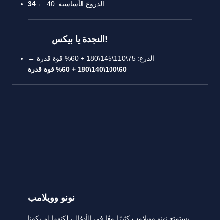
الدروع الأساسية: 40 ←
34
النجدة يا بيكس!
الدرع: 75\110\145\180 + 60% قوة قدرة ←
60\100\140\180 + 60% قوة قدرة
نونو وويلامب
يستمتع نونو وويلامب كثيرًا معًا في الأدغال، لكنهما لم يكونا