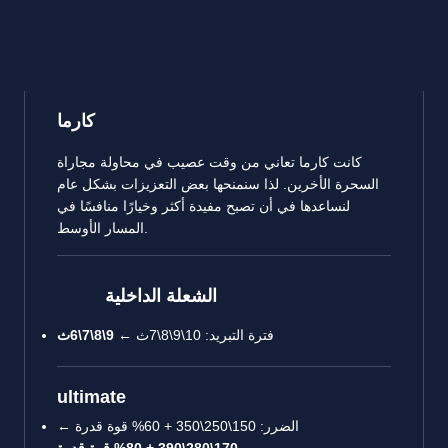
كارما
كانت كارما تعاني من وقت عصيب في محاولة مجاراة
السحرة الأخرين. لذا سنمنحها بعض التعزيزات بشكل عام
لنساعدها في أن تصبح مفيدة أكثر وخيارًا منافسًا في
المسار الأوسط.
الشعلة الداخلية
فترة التبريد: 10\9\8\7ث ←
9\8\7\6ث
ultimate
الضرر: 150\250\350 + 60% قوة قدرة ←