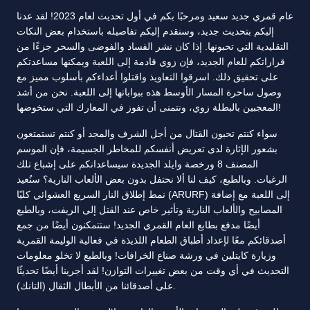
عام قمري جديد سعيد ومرحبًا بكم في أول تحديث لعام 2023! لقد عدنا
إليكم بتحديث جديد، وسنقدم إليكم تفاصيله باستخدام بعض النكات
التقليدية التي تحبونها. إذا كان نشر الفساد والفوضى والسحر جزءًا من
قراراتكم للعام الجديد، فإن زوي قادمة إلى اللعبة ويمكنها مساعدتكم
على تحقيق ذلك. اسرقوا التعاويذ واقتلوا أعداءكم بأسلوب مميز مع
وصول ساحرة المسار الأوسط هذه ببواباتها إلى اللعبة. نحن من أشد
المعجبين بالبطلة زوي، ونتمنى أن تفوز في المعارك التي ستخوضها!
سواء كنتم تحبون القتال من أجل الشرف والمجد أو كنتم تستمتعون
بشعور الإثارة لدى تعريض أنفسكم للمخاطر الجسيمة، فإن الموسم
المصنف 8 ورخصة وايلد الجديدة سيساعدانكم على إشباع تلك
الرغبات. وبالطبع، كيف لنا ألا نحتفل بدون بعض الألعاب النارية؟ سنُعيد
نمط إطلاق النار السريع العشوائي كليًا (ARURF) إلى اللعبة مع إضافة
المصابيح والألعاب النارية وتأثير خاص عند القتل إلى الريفت، وبالطبع
أيضًا مدفع بطابع العام القمري الجديد! ستتمكنون أيضًا من جمع
أصدقائكم معًا لإعداد أطباق الطعام اللذيذة في فعالية الوليمة القمرية
وزيارة كايتلين في ورشة صناع الخرافات! وبالطبع لا تخلو معلومات
التحديث في أي وقت من بعض تغييرات التوازن! لقد أجرينا أيضًا تحديثًا
على أصدقائنا من الأبطال الثقال (التانك).