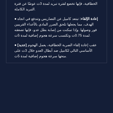
الخطافية، فإنها تخضع لفترة تبريد لمدة 3ث عوضًا عن فترة
التبريد الكاملة.
● إعادة الإلقاء:
تبتعد كاميل عن التضاريس وتندفع في اتجاه
الهدف، مما يجعلها تلحق الضرر المادي بالأعداء القريبين
فور وصولها. وإذا تمكنت من إصابة بطل عدو، فإنها تصعقه
لمدة 0.75ث وتكتسب سرعة هجوم إضافية لمدة 5ث.
عقب إعادة إلقاء الضربة الخطافية، يعمل الهجوم
● [جديد]
الأساسي التالي لكاميل ضد أبطال العدو خلال 3ث على
منحها سرعة هجوم إضافية لمدة 5ث.