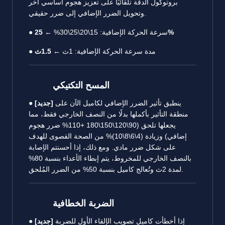
بروتوكول الدقة تلقائيًا على تعزيز هجوم أساسي آخر
وتحويل الضرر الإضافي إلى ضرر حقيقي.
25%
● سرعة الحركة الإضافية: 15\20\25\30% ←
● مدة سرعة الحركة الإضافية: 1ث ←
1.5ث
المسح التكتيكي
ينطبق تأثير الضرر الإضافي لكاميل الآن على
[جديد]
●
منطقة التأثير بأكملها بدلًا من النصف الخارجي فقط، مما
يجعلها تلحق (90\120\150\180 +110% ضرر هجوم
إضافي) وزيادة (4\6\8\10)% من الصحة القصوى للهدف
على شكل ضرر مادي. ومع ذلك، إذا أحسنتم الإصابة
بالنصف الخارجي للمخروط، يتم إبطاء الأعداء بنسبة 80%
لمدة 2ث وتُعالج كاميل بنسبة 50% من الضرر المُلحق.
الضربة الخطافية
إذا أخطأت كاميل تصويب الإلقاء الأول للضربة
[جديد]
●