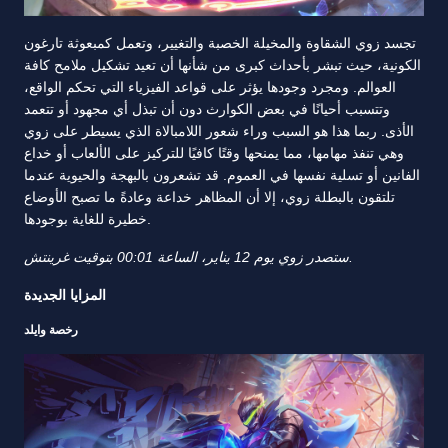
تجسد زوي الشقاوة والمخيلة الخصبة والتغيير، وتعمل كمبعوثة تارغون
الكونية، حيث تبشر بأحداث كبرى من شأنها أن تعيد تشكيل ملامح كافة
العوالم. ومجرد وجودها يؤثر على قواعد الفيزياء التي تحكم الواقع،
وتتسبب أحيانًا في بعض الكوارث دون أن تبذل أي مجهود أو تتعمد
الأذى. ربما هذا هو السبب وراء شعور اللامبالاة الذي يسيطر على زوي
وهي تنفذ مهامها، مما يمنحها وقتًا كافيًا للتركيز على الألعاب أو خداع
الفانين أو تسلية نفسها في العموم. قد تشعرون بالبهجة والحيوية عندما
تلتقون بالبطلة زوي، إلا أن المظاهر خداعة وعادةً ما تصبح الأوضاع
خطيرة للغاية بوجودها.
ستصدر زوي يوم 12 يناير، الساعة 00:01 بتوقيت غرينتش.
المزايا الجديدة
رخصة وايلد