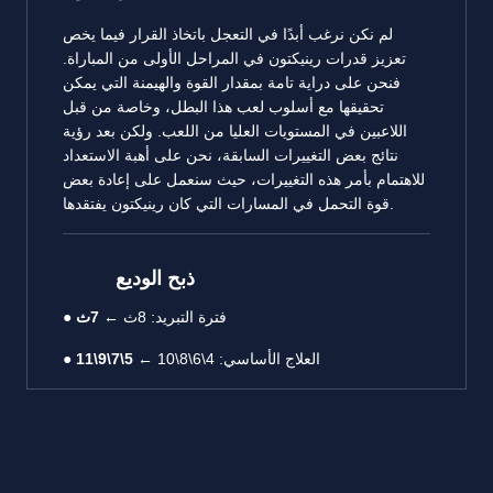
لم نكن نرغب أبدًا في التعجل باتخاذ القرار فيما يخص
تعزيز قدرات رينيكتون في المراحل الأولى من المباراة.
فنحن على دراية تامة بمقدار القوة والهيمنة التي يمكن
تحقيقها مع أسلوب لعب هذا البطل، وخاصة من قبل
اللاعبين في المستويات العليا من اللعب. ولكن بعد رؤية
نتائج بعض التغييرات السابقة، نحن على أهبة الاستعداد
للاهتمام بأمر هذه التغييرات، حيث سنعمل على إعادة بعض
قوة التحمل في المسارات التي كان رينيكتون يفتقدها.
ذبح الوديع
● فترة التبريد: 8ث ←
7ث
● العلاج الأساسي: 4\6\8\10 ←
5\7\9\11