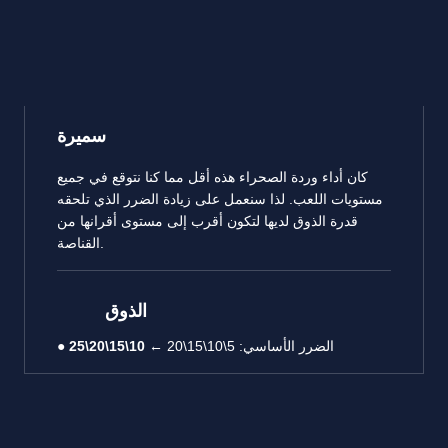
سميرة
كان أداء وردة الصحراء هذه أقل مما كنا نتوقع في جميع
مستويات اللعب. لذا سنعمل على زيادة الضرر الذي تلحقه
قدرة الذوق لديها لتكون أقرب إلى مستوى أقرانها من
القناصة.
الذوق
● الضرر الأساسي: 5\10\15\20 ←
10\15\20\25