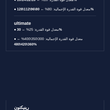
80\96\112\128%
● معدل قوة القدرة الإجمالية: 80% ←
ultimate
30%
● معدل قوة القدرة: 25% ←
● معدل قوة القدرة الإجمالية: 300\350\400% ←
360\420\480%
رينيكتون