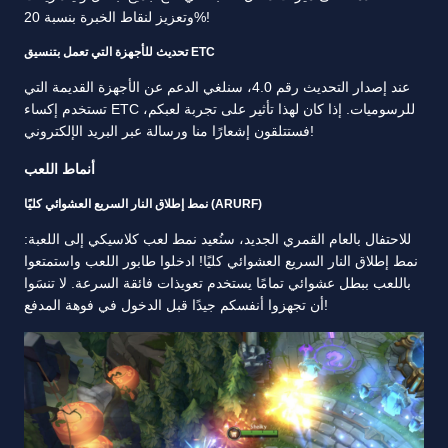
وتعزيز لنقاط الخبرة بنسبة 20%!
تحديث للأجهزة التي تعمل بتنسيق ETC
عند إصدار التحديث رقم 4.0، سنلغي الدعم عن الأجهزة القديمة التي
تستخدم إكساء ETC للرسوميات. إذا كان لهذا تأثير على تجربة لعبكم،
فستتلقون إشعارًا منا ورسالة عبر البريد الإلكتروني!
أنماط اللعب
نمط إطلاق النار السريع العشوائي كليًا (ARURF)
للاحتفال بالعام القمري الجديد، سنُعيد نمط لعب كلاسيكي إلى اللعبة:
نمط إطلاق النار السريع العشوائي كليًا! ادخلوا طابور اللعب واستمتعوا
باللعب ببطل عشوائي تمامًا يستخدم تعويذات فائقة السرعة. لا تنسَوا
أن تجهزوا أنفسكم جيدًا قبل الدخول في فوهة المدفع!