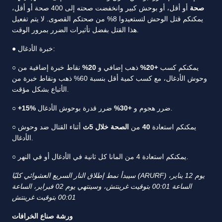
صحة
أو أقل، أو بوحش كبير وانخفضت صحته إلى 400 صحة أو أقل،
يمكنكم قتل الوحش لتستعيدوا 8% من صحتكم القصوى. لا يتم تفعيل
هذا القتل بفضل تأثيرات الضرر بمرور الوقت.
● خبرة الأدغال:
○ يمكنكم كسب
+20%
ذهب إضافي و
20%
نقاط خبرة إضافية من
وحوش الأدغال، مع كسب كمية أقل بنسبة 60% ذهب ونقاط خبرة من
الأتباع بشكل مؤقت.
ضرر قدرة بوحوش الأدغال.
ضرر هجوم و
+30%
+15%
○
○ يمكنكم استعادة
40
من
الصحة خلال 5ث
أثناء القتال ضد وحوش
الأدغال.
○ يمكنكم استعادة 4 من المانا كل ثانية في الأدغال أو في النهر.
سيبدأ نمط إطلاق النار السريع العشوائي كليًا (ARURF) يوم 12 يناير،
الساعة 00:01 بتوقيت غرينتش، وسينتهي يوم 02 فبراير، الساعة
00:01 بتوقيت غرينتش
ورشة صناع الخرافات