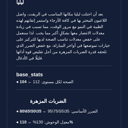
ليليا
بعد أن احتلت ليليا مكانها المناسب في الريفت، واصل
اللاعبون التبختر بها في كافة الأرجاء واستمر إتقانهم لهذه
الظبية في النمو مع مرور الوقت، مما تسبب في زيادة
معدلات الانتصار معها بشكلٍ أكبر مما يجب. لذا سنعمل
على خفض معدلات تناسب الصحة لديها للتركيز على
خيارات تموضعها في أواخر المباراة، مع خفض الضرر الذي
تلحقه قدرة الضربات المزهرة من أجل تقليص قوة أدائها
قليلًا في الأدغال.
base_stats
● الصحة لكل مستوى: 112 ←
104
الضربات المزهرة
● الضرر الأساسي: 35\55\75\95 ←
35\50\65\80
110%
● معدِل الوحوش: 130% ←