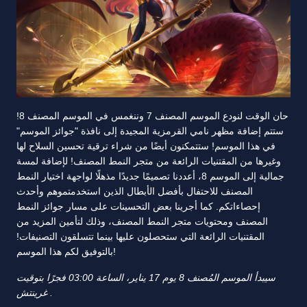
حان الوقت لنودع الموسم المصنف 7 وننغمس في الموسم المصنف 8!
ستتم إضافة مظهر نامي القرمزية المجيدة إلى نافذة "جوائز الموسم"
في هذا الموسم! ستتمكنون أيضًا من شراء ترقية تحسين السلاح لها
وغيرها من المقتنيات الرائعة من متجر النمط المصنف! لإضافة لمسة
جمالية إلى الموسم 8، أعددنا تصميمًا جديدًا مذهلًا لواجهة اختيار النمط
المصنف للاحتفال بأفضل الأبطال الذين استخدمتموهم وأحدث
إحصاءاتكم. كما أجرينا بعض التحسينات على مسار جوائز النمط
المصنف ومحتويات متجر النمط المصنف، وذلك لتأمين المزيد من
المقتنيات الرائعة التي ستحصلون عليها بينما تتسلقون التصنيفات!
بالتوفيق لكم هذا الموسم!
سيبدأ الموسم المُصنف 8 يوم 17 يناير، الساعة 03:00 فجرًا بتوقيت
غرينتش .