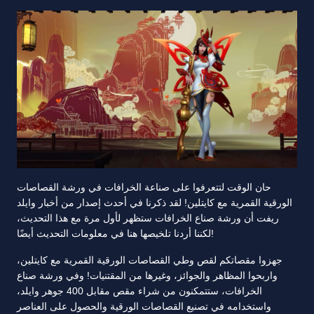
حان الوقت لتتعرفوا على صناعة الخرافات في ورشة القصاصات
الورقية القمرية مع كايتلين! لقد ذكرنا في أحدث إصدار من أخبار وايلد
ريفت أن ورشة صناع الخرافات ستظهر لأول مرة مع هذا التحديث،
لكننا أردنا تلخيصها هنا في معلومات التحديث أيضًا!
جهزوا مقصاتكم لقص وطي القصاصات الورقية القمرية مع كايتلين،
واربحوا المظاهر والجوائز، وغيرها من المقتنيات! وفي ورشة صناع
الخرافات، ستتمكنون من شراء مقص مقابل 400 جوهر وايلد،
واستخدامه في تصنيع القصاصات الورقية والحصول على العناصر