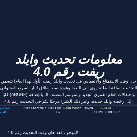
معلومات تحديث وايلد
ريفت رقم 4.0
حان وقت الاستمتاع والانغماس في تحديث وايلد ريفت الأول لهذا العام! يتضمن
التحديث إضافة البطلة زوي إلى اللعبة وعودة نمط إطلاق النار السريع العشوائي
كليًا (ARURF) واحتفالات العام القمري الجديد والموسم المصنف 8، بالإضافة
إلى رخصة وايلد جديدة، وغير ذلك الكثير! مرحبًا بكم في التحديث رقم 4.0!
2023-01-
Alice Labrecque, Nick Frijia, Sean Mason, Truyen
تحديثات
11T20:00:00.000Z
Ha
اللعبة
ابتهجوا، فقد حان وقت التحديث رقم 4.0!