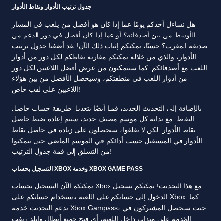
جدول ترتيب الأدوار ونقاط الأدوار
هل تساءل أحدكم يومًا عما إذا كان هو أفضل من يلعب في المسار
الأوسط من بين أصدقائه؟ أو عما إذا كان أفضل في دور الدعم من
صديقه المقرب؟ حسنًا، يمكنكم إثبات ذلك الآن! لقد أضفنا جدول ترتيب
الأدوار، والذي من خلاله يمكنكم مقارنة نقاطكم لكل دور من أدوار
اللعب مع أصدقائكم. كما ستتمكنون من عرض أفضل اللاعبين لكل دور
من أدوار اللعب في منطقتكم، وسيحصل الأفضل من بين هؤلاء
اللاعبين على لقب خاص!
بالإضافة إلى التحديث الجديد، قمنا أيضًا بتعديل طريقة حساب حاصل
النقاط. مع بداية كل موسم مصنف جديد، ستتم إعادة ضبط حاصل
نقاط الأدوار. لكن لا تقلقوا، ستحصلون على زيادة في حاصل نقاط
الأدوار في المستقبل حسب أدائكم في الموسم الماضي حتى تتمكنوا
من التسلق إلى قمة جدول الترتيب!
التسجيل بحساب XBOX وخدمة XBOX GAME PASS
يمكنكم الآن التسجيل بحساب Xbox مع هذا التحديث! يمكنكم تسجيل
الدخول إلى حسابكم على اللعبة باستخدام حسابكم على Xbox. كما
يدعم التحديث خدمة Xbox Gampass، حيث سيحصل المشتركون في
الخدمة على ميزات داخل اللعبة، أي فتح جميع أبطال وايلد ريفت