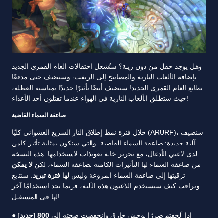
وهل يوجد حفل من دون زينة؟ سنُشعل احتفالات العام القمري الجديد
بإضافة الألعاب النارية والمصابيح إلى الريفت، وسنضيف حتى مدفعًا
بطابع العام القمري الجديد! سنضيف أيضًا تأثيرًا جديدًا بمناسبة العطلة،
حيث ستطلق الألعاب النارية في الهواء عندما تقتلون أحد الأعداء!
صاعقة السماء القاضية
خلال فترة نمط إطلاق النار السريع العشوائي كليًا (ARURF)، سنضيف
آلية جديدة: صاعقة السماء القاضية. والتي ستكون بمثابة تأثير كامن
لدى لاعبي الأدغال، مع تحرير خانة تعويذات لاستخدامها. هذه النسخة
من صاعقة السماء لها التأثيرات الكامنة لصاعقة السماء، لكن
لا يمكن
ترقيتها إلى صاعقة السماء المروعة وليس لها
فترة تبريد
. سنتابع
ونراقب كيف سيستخدم اللاعبون هذه الآلية، فربما نجد استخدامًا آخر
لها في المستقبل!
إذا ألحقتم ضررًا بوحش خارق وانخفضت صحته إلى
800
[جديد]
●