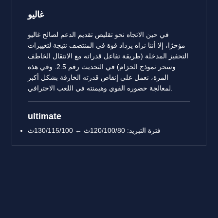
غاليو
في حين الاتجاه نحو تقليص تقديم الدعم لصالح غاليو
مؤخرًا، إلا أننا نراه يزداد قوة في المنتصف نتيجة لتغييرات
التحفيز المدخلة (طريقة تفاعل قدراته مع الانتقال الخاطف
وسحر نموذج الحزام) في التحديث رقم 2.5. وفي هذه
المرة، نعمل على إنقاص قدرته الخارقة بشكل أكبر
لمعالجة حضوره القوي وهيمنته في اللعب الاحترافي.
ultimate
فترة التبريد: 120/100/80ث ← 130/115/100ث