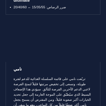
ultimate
ضرر الرصاص: 15/35/55 ← 20/40/60
نامي
تربّعت نامي على قائمة السلسلة الغذائية للدعم لفترة
طويلة، ونسعى إلى تخفيض مرتبتها قليلاً لنمنح الفرصة
لاعبي الدعم الآخرين الفرصة للتألق. سيؤدي هذا الإضعاف
البسيط الذي سيُطبّق على الموجة العارمة إلى جعل تحديد
الخيارات أكبر صعوبة قليلاً، ومن المفترض أن يسمح بجعل
نامي أكثر ضعفًا قليلاً من كل النواحي، وهو ما ينبغي أن