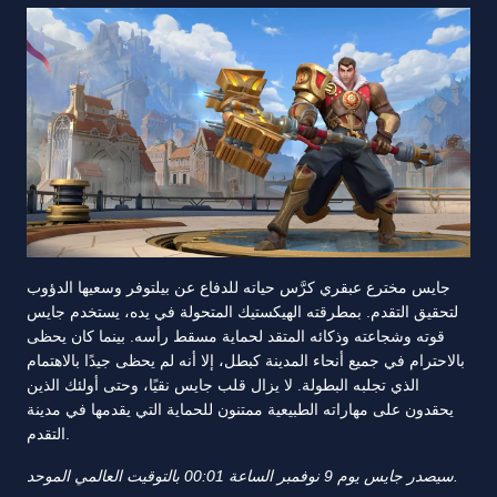
جايس مخترع عبقري كرَّس حياته للدفاع عن بيلتوفر وسعيها الدؤوب
لتحقيق التقدم. بمطرقته الهيكستيك المتحولة في يده، يستخدم جايس
قوته وشجاعته وذكائه المتقد لحماية مسقط رأسه. بينما كان يحظى
بالاحترام في جميع أنحاء المدينة كبطل، إلا أنه لم يحظى جيدًا بالاهتمام
الذي تجلبه البطولة. لا يزال قلب جايس نقيًا، وحتى أولئك الذين
يحقدون على مهاراته الطبيعية ممتنون للحماية التي يقدمها في مدينة
التقدم.
سيصدر جايس يوم 9 نوفمبر الساعة 00:01 بالتوقيت العالمي الموحد.