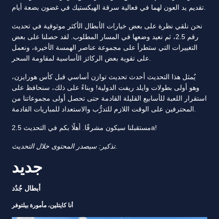
تقديم يد العون لهما في فعالية سرقة الهيكستيك في غضون بضعة أيام.
نحن نلقي نظرة على بعض خيارات الأبطال الأكثر موثوقية في تحديث
رقم 2.5، ثم نعيد وضعها في المسار المطلوب. لقد حصلنا على بعض
التغييرات التي ستطرأ على مجموعة عناصر الهمسة الأخيرة، ونعمل
على تقوية بعض الركائز الأساسية لمقاومة السحر.
يُمثل هذا التحديث أحدث تحديث توازن أساسي قبل كأس هورايزن،
وهو أولى بطولات وايلد ريفت الدولية! وبناءً على ذلك، سنحافظ على
استقرار اللعبة للأسابيع القليلة القادمة حتى تحصل أولى مجموعاتنا من
المحترفين على الوقت اللازم للتدرُّب والاستعداد للمباريات القادمة.
مستقبلنا سيكون مشرقًا. أهلًا بكم في التحديث 2.5a!
تذكير: سيصدر المحتوى خلال التحديث.
جديد
أبطال جُدُد
أنا كايتلين، مأمورة بيلتوفر