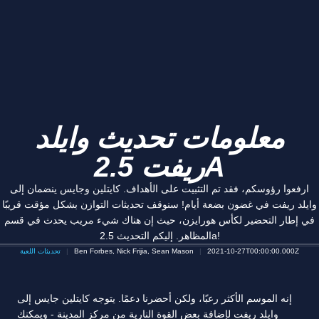
معلومات تحديث وايلد
ريفت 2.5A
ارفعوا رؤوسكم، فقد تم التثبيت على الأهداف. كايتلين وجايس ينضمان إلى
وايلد ريفت في غضون بضعة أيام! سنوقف تحديثات التوازن بشكل مؤقت قريبًا
في إطار التحضير لكأس هورايزن، حيث إن هناك شيء مريب يحدث في قسم
المظاهر. إليكم التحديث 2.5a!
2021-10-27T00:00:00.000Z
Ben Forbes, Nick Frijia, Sean Mason
تحديثات اللعبة
إنه الموسم الأكثر رعبًا، ولكن أحضرنا دعمًا. يتوجه كايتلين جايس إلى
وايلد ريفت لإضافة بعض القوة النارية من مركز المدينة - ويمكنك