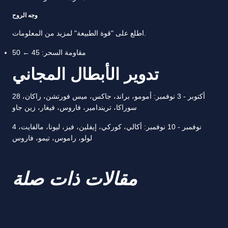
وجه الروح
اطلع على "قوة الطبيعة" لمزيد من المعلومات.
مقاومة السحر: 45 ← 50
تدوير الأبطال المجاني
28 أكتوبر - 3 نوفمبر: أمومو، براند، جاكس، ميس فورتشن، راكان،
سوراكا، تريندامير، فاروس، فيغار، زين جاو
4 نوفمبر - 10 نوفمبر: أكالي، كوركي، إيفلين، فيز، ليونا، مالفايت،
لولو، راموس، تيمو، فاروس
مقالات ذات صلة