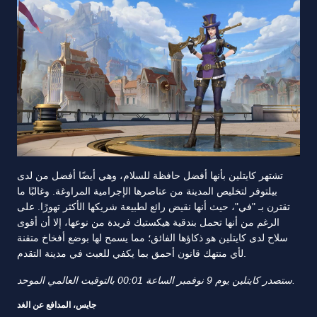
تشتهر كايتلين بأنها أفضل حافظة للسلام، وهي أيضًا أفضل من لدى
بيلتوفر لتخليص المدينة من عناصرها الإجرامية المراوغة. وغالبًا ما
تقترن بـ "في"، حيث أنها نقيض رائع لطبيعة شريكها الأكثر تهورًا. على
الرغم من أنها تحمل بندقية هيكستيك فريدة من نوعها، إلا أن أقوى
سلاح لدى كايتلين هو ذكاؤها الفائق؛ مما يسمح لها بوضع أفخاخ متقنة
لأي منتهك قانون أحمق بما يكفي للعبث في مدينة التقدم.
ستصدر كايتلين يوم 9 نوفمبر الساعة 00:01 بالتوقيت العالمي الموحد.
جايس، المدافع عن الغد