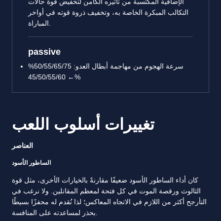
الإضافية المكتسبة من تأثيره الكامن لتخفيض قوة حالات
التكالب المبكرة الخاصة به، وتخفيف ذروة قوته في أواخر
المباراة.
passive
سرعة الهجوم من مهاجمة أبطال العدو: 50/55/65/75%
← 45/50/55/60%
تغييرات أسلوب اللعب
العناصر
الساطور الأسود
كان أداء الساطور الأسود ضعيفًا مقارنةً بالخيارات الأخرى، مثل قوة
الثالوث ورقصة الموت في كل فتحة لمعظم المقاتلين. ولا نرغب في
التأرجح أكثر من اللازم في الاتجاه المعاكس؛ لذا نُقدم له محفزًا بسيطًا
بحذر لمساعدته على المنافسة.