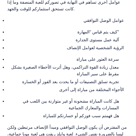
عوامل أخرى تساهم في النهاية في تصوركم للعبة المنصفة وما إذا
كانت تستحق استثماركم للوقت والجهد.
عوامل الوصل التوافقي
كيف يتم قياس "المهارة"
آلية عمل مستوى الجدارة
الرؤية الشخصية لعوامل الإنصاف
سرعة العثور على مباراة
معدل زيادة القوة التراكمي، وهل أثرت الأخطاء الصغيرة بشكل
مفرط على سير المباراة
تجربة تسلق التصنيفات أو ما يحدث بعد الفوز أو الخسارة
الأجواء المختلفة من مباراة إلى أخرى
هل كانت المباراة مشحونة أو غير متوازنة بين اللعب في
المسارات والمعارك الجماعية
هل فهمتم سبب فوزكم أو خسارتكم للمباراة
من المفترض أن يكون الوصل التوافقي ومبدأ الإنصاف مرتبطين ولكن
ليسا بالضرورة نفس الشيء. لعبة وايلد ريفت هي لعبة موبا جماعية،