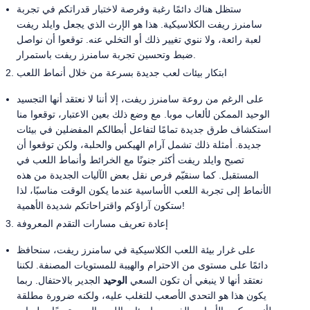
ستظل هناك دائمًا رغبة وفرصة لاختبار قدراتكم في تجربة
سامنرز ريفت الكلاسيكية. هذا هو الإرث الذي يجعل وايلد ريفت
لعبة رائعة، ولا ننوي تغيير ذلك أو التخلي عنه. توقعوا أن نواصل
ضبط وتحسين تجربة سامنرز ريفت باستمرار.
ابتكار بيئات لعب جديدة بسرعة من خلال أنماط اللعب
على الرغم من روعة سامنرز ريفت، إلا أننا لا نعتقد أنها التجسيد
الوحيد الممكن لألعاب موبا. مع وضع ذلك بعين الاعتبار، توقعوا منا
استكشاف طرق جديدة تمامًا لتفاعل أبطالكم المفضلين في بيئات
جديدة. أمثلة ذلك تشمل آرام الهيكس والحلبة، ولكن توقعوا أن
تصبح وايلد ريفت أكثر جنونًا مع الخرائط وأنماط اللعب في
المستقبل. كما سنقيّم فرص نقل بعض الآليات الجديدة من هذه
الأنماط إلى تجربة اللعب الأساسية عندما يكون الوقت مناسبًا، لذا
ستكون آراؤكم واقتراحاتكم شديدة الأهمية!
إعادة تعريف مسارات التقدم المعروفة
على غرار بيئة اللعب الكلاسيكية في سامنرز ريفت، سنحافظ
دائمًا على مستوى من الاحترام والهيبة للمستويات المصنفة. لكننا
نعتقد أنها لا ينبغي أن تكون السعي
الوحيد
الجدير بالاحتفال. ربما
يكون هذا هو التحدي الأصعب للتغلب عليه، ولكنه ضرورة مطلقة