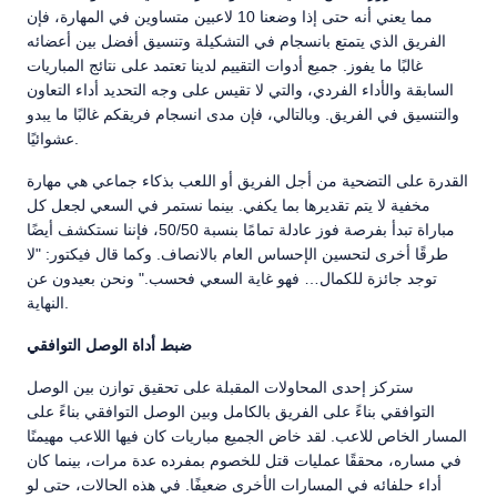
مما يعني أنه حتى إذا وضعنا 10 لاعبين متساوين في المهارة، فإن
الفريق الذي يتمتع بانسجام في التشكيلة وتنسيق أفضل بين أعضائه
غالبًا ما يفوز. جميع أدوات التقييم لدينا تعتمد على نتائج المباريات
السابقة والأداء الفردي، والتي لا تقيس على وجه التحديد أداء التعاون
والتنسيق في الفريق. وبالتالي، فإن مدى انسجام فريقكم غالبًا ما يبدو
عشوائيًا.
القدرة على التضحية من أجل الفريق أو اللعب بذكاء جماعي هي مهارة
مخفية لا يتم تقديرها بما يكفي. بينما نستمر في السعي لجعل كل
مباراة تبدأ بفرصة فوز عادلة تمامًا بنسبة 50/50، فإننا نستكشف أيضًا
طرقًا أخرى لتحسين الإحساس العام بالانصاف. وكما قال فيكتور: "لا
توجد جائزة للكمال… فهو غاية السعي فحسب." ونحن بعيدون عن
النهاية.
ضبط أداة الوصل التوافقي
ستركز إحدى المحاولات المقبلة على تحقيق توازن بين الوصل
التوافقي بناءً على الفريق بالكامل وبين الوصل التوافقي بناءً على
المسار الخاص للاعب. لقد خاض الجميع مباريات كان فيها اللاعب مهيمنًا
في مساره، محققًا عمليات قتل للخصوم بمفرده عدة مرات، بينما كان
أداء حلفائه في المسارات الأخرى ضعيفًا. في هذه الحالات، حتى لو