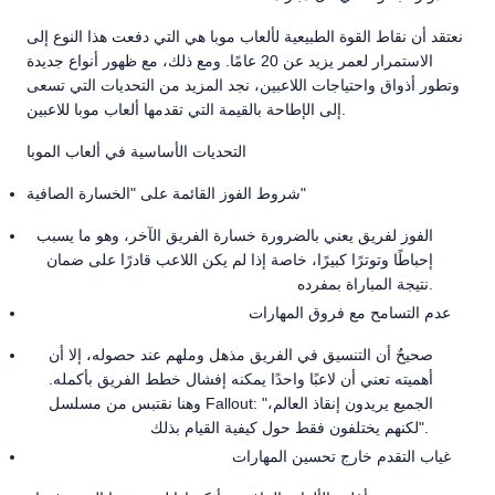
نعتقد أن نقاط القوة الطبيعية لألعاب موبا هي التي دفعت هذا النوع إلى
الاستمرار لعمر يزيد عن 20 عامًا. ومع ذلك، مع ظهور أنواع جديدة
وتطور أذواق واحتياجات اللاعبين، نجد المزيد من التحديات التي تسعى
إلى الإطاحة بالقيمة التي تقدمها ألعاب موبا للاعبين.
التحديات الأساسية في ألعاب الموبا
شروط الفوز القائمة على "الخسارة الصافية"
الفوز لفريق يعني بالضرورة خسارة الفريق الآخر، وهو ما يسبب
إحباطًا وتوترًا كبيرًا، خاصة إذا لم يكن اللاعب قادرًا على ضمان
نتيجة المباراة بمفرده.
عدم التسامح مع فروق المهارات
صحيحٌ أن التنسيق في الفريق مذهل وملهم عند حصوله، إلا أن
أهميته تعني أن لاعبًا واحدًا يمكنه إفشال خطط الفريق بأكمله.
وهنا نقتبس من مسلسل Fallout: "الجميع يريدون إنقاذ العالم،
لكنهم يختلفون فقط حول كيفية القيام بذلك".
غياب التقدم خارج تحسين المهارات