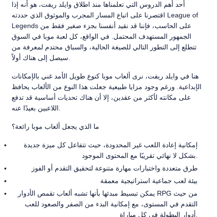
أحد أهم الدروس التي تعلمناها منذ اطلاق وايلد ريفت، هو أنه إذا
اقتصرنا على اتباع المسار المجرب والموثوق الذي حددته League of
Legends على الحاسب، فإننا قد نقيد أنفسنا بجزء صغير فقط من
الجمهور المستهدف المحتمل. في الواقع، كل لعبة موبا في السوق
تتطلع إلى التطور التالي للصيغة الحالية، والسباق محتدم لمعرفة من
سيصل إلى هناك أولاً.
هنا في وايلد ريفت، نرى ألعاب موبا كنوع طويل الأمد غني بالإمكانات
الإبداعية. ورغم وجود مزايا طبيعية جعلت هذا النوع من الألعاب يحافظ
على مكانته لأكثر من عقدين، إلا أن هناك تحديات أساسية قد تدفع
اللاعبين بعيدًا عنه.
ما الذي يجعل ألعاب موبا رائعة؟
إمكانية إعادة اللعب غير المحدودة، حيث تتفاعل كل ميزة جديدة
بشكل لا نهائي تقريبًا مع المحتوى الموجود.
طرق متعددة واختبارات مهارة متنوعة لتحقيق التقدم أو الفوز
بيئة لعب جماعية استراتيجية معمقة
يمكن تبسيط مبدئها بأنها تشبه ألعاب تقمص الأدوار RPG من حيث
التقدم في المستوى، مع إمكانية البدء من الصفر والصعود للعب
أدوار البطولة في كل مباراة.