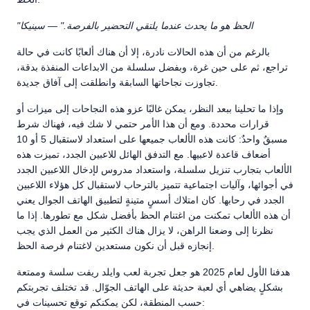
"الحظ هو ما يحدث عندما يلتقي التحضير بالفرصة." — سينيكا
بالرغم من أن هذه الحالات نادرة، إلا أن هناك ألعابًا كانت في حالة
تراجع، ثم على حين غرة، وبفضل سلسلة من الابداعات المنفذة بدقة،
تجاوزت نجاحاتها السابقة وانطلقت إلى آفاق جديدة.
وإذا ما تحلينا ببعد النظر، يمكن غالبًا عزو هذه النجاحات إلى ميزات أو
قرارات محددة. ومع أن هذا الأمر حتمي لا شك فيه، فهناك شرط
مسبقٌ واحدٌ: كانت هذه الألعاب جميعها على استعداد لاستقبال 5 أو 10
أضعاف قاعدة لاعبيها. مع التدفق الهائل للاعبين الجدد، تميزت هذه
الألعاب بتجارب تنزيل سلسلة، واستعداد مدروس لإدخال اللاعبين الجدد
في أجوائها، وآليات اجتماعية تتميز بالترحاب لاستقبال كل هؤلاء اللاعبين
الجدد في رحابها. كان امتلاك أسسٍ متينةٍ لتطبيق الهاتف الجوال يعني
أن هذه الألعاب تمكنت من اغتنام الحظ بأفضل شكل مع تطورها. إذا ما
نظرنا إلى وضعنا الراهن، لا يزال هناك الكثير من العمل الذي يجب
إنجازه قبل أن نكون مستعدين لاغتنام فرصة الحظ.
هدفنا الأول لعام 2025 هو جعل تجربة لعب وايلد ريفت سلسة وممتعة
بشكلٍ يضاهي أي لعبة حديثة على الهاتف الجوّال. قد تختلف تجربتكم
حسب المنطقة، لكن يمكنكم توقع تحسينات في: