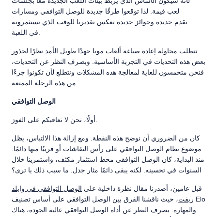
لأنه سيكون الأساس الذي يربط بيئات اللعب الجديدة معًا بجلسات
لعب قيمة. لذا توقعوا طرقًا جديدة للوصل التوافقي ومسارات
تقدم جديدة وجوائز جديدة تعكس تقديرنا للوقت الذي تستثمرونه
في اللعبة.
تتطلب محاولة إعادة صياغة ألعاب موبا جهدًا طويل الأمد نظرًا لجذور
بعض هذه التحديات في التجربة الأساسية. وبصرف النظر عن التحديات،
فنحن متحمسون للغاية لمعالجة هذه المشكلات ونتطلع لأن تكونوا جزءًا
من هذه الرحلة الممتعة.
الوصل التوافقي
أولًا، نحن لا نعاقبكم على الفوز.
كان من الضروري أن نوضح هذه النقطة. ومع إزالة هذا الالتباس، يظل
موضوع نظام الوصل التوافقي على رأس النقاشات أو قريبًا منها دائمًا.
منذ البداية، كان الوصل التوافقي محط استثمار مكثف، واستمرينا خلال
السنوات في تحسينه. لكنه يبقى دائمًا مثار جدل. ما سبب ذلك يا ترى؟
قبل عامين، أصدرنا مقال نظرة داخلية على
الوصل التوافقي في وايلد
ريفت
، حيث ناقشنا الفرق بين الوصل التوافقي على أساس تصنيف Elo
والمهارة. بصرف النظر عن أداة الوصل التوافقي عالية الجودة، هناك