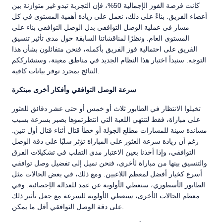
كانت فرصة الفوز الإجمالية 50%، فإن التجربة تبدو غير متوازنة بين
أعضاء الفريق. بناءً على ذلك، نعمل على زيادة أهمية المستوى في كل
مسار في عملية الوصل التوافقي بدل الوصل التوافقي بناء على
المستوى العام. ونظرًا لمناقشاتنا السابقة حول مدى تأثير تنسيق
الفريق على احتمالية فوز الفريق بأكمله، فنحن متفائلون بشأن هذا
التوجه. سنبدأ اختبار هذا النظام الجديد في مناطق معينة، وسنشارككم
النتائج بمجرد توفر بيانات كافية.
سرعة الوصل التوافقي وأفكار أخرى مبتكرة
تخيلوا الانتظار في الطابور ثلاث أو خمس أو حتى عشر دقائق للعثور
على مباراة، فقط لتنتهي اللعبة التي انتظرتموها بصبر بسرعة بسبب
مساندة سيئة للمسارات مطلع الجولة أو خطأ قتال أثناء قتال أول تنين.
رغم أن زيادة سرعة العثور على المباراة تؤثر سلبًا على دقة الوصل
التوافقي، وإذا أخذنا بعين الاعتبار مدى التقلب في تشكيلات الفرق
والتنسيق بينها من مباراة لأخرى، فنحن نميل إلى تفضيل وصل توافقي
أسرع كخيار أفضل لمعظم اللاعبين. ومع ذلك، في بعض الحالات مثل
الطابور الأسطوري، سنعطي الأولوية عن عمد للعدالة الإحصائية. وفي
معظم الحالات الأخرى، سنعطي الأولوية للسرعة مع جعل تأثير ذلك
على دقة الوصل التوافقي أقل ما يمكن.