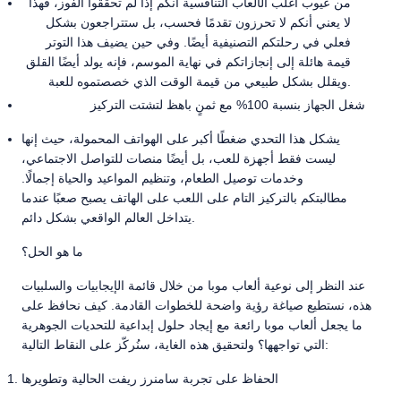
من عيوب أغلب الألعاب التنافسية أنكم إذا لم تحققوا الفوز، فهذا
لا يعني أنكم لا تحرزون تقدمًا فحسب، بل ستتراجعون بشكل
فعلي في رحلتكم التصنيفية أيضًا. وفي حين يضيف هذا التوتر
قيمة هائلة إلى إنجازاتكم في نهاية الموسم، فإنه يولد أيضًا القلق
ويقلل بشكل طبيعي من قيمة الوقت الذي خصصتموه للعبة.
شغل الجهاز بنسبة 100% مع ثمنٍ باهظ لتشتت التركيز
يشكل هذا التحدي ضغطًا أكبر على الهواتف المحمولة، حيث إنها
ليست فقط أجهزة للعب، بل أيضًا منصات للتواصل الاجتماعي،
وخدمات توصيل الطعام، وتنظيم المواعيد والحياة إجمالًا.
مطالبتكم بالتركيز التام على اللعب على الهاتف يصبح صعبًا عندما
يتداخل العالم الواقعي بشكل دائم.
ما هو الحل؟
عند النظر إلى نوعية ألعاب موبا من خلال قائمة الإيجابيات والسلبيات
هذه، نستطيع صياغة رؤية واضحة للخطوات القادمة. كيف نحافظ على
ما يجعل ألعاب موبا رائعة مع إيجاد حلول إبداعية للتحديات الجوهرية
التي تواجهها؟ ولتحقيق هذه الغاية، سنُركّز على النقاط التالية:
الحفاظ على تجربة سامنرز ريفت الحالية وتطويرها