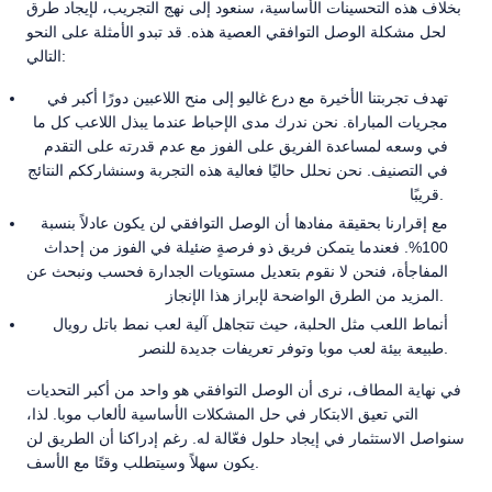
بخلاف هذه التحسينات الأساسية، سنعود إلى نهج التجريب، لإيجاد طرق
لحل مشكلة الوصل التوافقي العصية هذه. قد تبدو الأمثلة على النحو
التالي:
تهدف تجربتنا الأخيرة مع درع غاليو إلى منح اللاعبين دورًا أكبر في
مجريات المباراة. نحن ندرك مدى الإحباط عندما يبذل اللاعب كل ما
في وسعه لمساعدة الفريق على الفوز مع عدم قدرته على التقدم
في التصنيف. نحن نحلل حاليًا فعالية هذه التجربة وسنشارككم النتائج
قريبًا.
مع إقرارنا بحقيقة مفادها أن الوصل التوافقي لن يكون عادلاً بنسبة
100%. فعندما يتمكن فريق ذو فرصةٍ ضئيلة في الفوز من إحداث
المفاجأة، فنحن لا نقوم بتعديل مستويات الجدارة فحسب ونبحث عن
المزيد من الطرق الواضحة لإبراز هذا الإنجاز.
أنماط اللعب مثل الحلبة، حيث تتجاهل آلية لعب نمط باتل رويال
طبيعة بيئة لعب موبا وتوفر تعريفات جديدة للنصر.
في نهاية المطاف، نرى أن الوصل التوافقي هو واحد من أكبر التحديات
التي تعيق الابتكار في حل المشكلات الأساسية لألعاب موبا. لذا،
سنواصل الاستثمار في إيجاد حلول فعّالة له. رغم إدراكنا أن الطريق لن
يكون سهلاً وسيتطلب وقتًا مع الأسف.