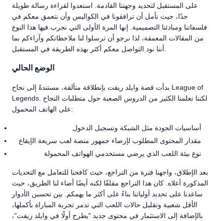
على المستقبل لتحديد وجهتنا القادمة. استعدوا لقراءة رسالة طويلة
جدًا، حيث نأمل أن ترافقونا في الكواليس وأن نتعمق معكم في
فلسفاتنا ومبادئنا التصميمية. إنها المرة الأولى التي نجرب فيها هذا النوع
من المقالات المعمقة، لذا نرجو أن ترسلوا لنا ملاحظاتكم وآراءكم بما
أننا نود التواصل معكم أكثر بهذه الطريقة في المستقبل.
الوضع الحالي
بدأت قصة وايلد ريفت بإنطلاقة متألقة، مستندةً إلى نجاح League of
Legends. لكننا تعلمنا الكثير من الدروس الصعبة حول متطلبات النجاح
على الهاتف المحمول:
أساسيات الجودة مثل الشبكة وتسجيل الدخول
مقدار المحتوى المطلوب لإرضاء جمهور منصة لعب سريعة الإيقاع
نوع بيئة اللعب الذي يرضي مستخدمي الهواتف المحمولة
بعد الإطلاق، واجهنا فترة من التراجع، حيث كافحنا للتعامل مع التحديات
المذكورة أعلاه. كان هذا التراجع مقلقًا لكنه أيضًا أضاء لنا الطريق، حيث
ساعدنا على تحديد أولياتنا بناءً على أكثر ما يهمكم. بين تحسين الأدوار
الأقل شعبية وتقليل حالات اللعب التي تدمر تجربة المباراة بأكملها،
بالإضافة إلى الاستثمار في محتوى جديد "يطرح أولًا في وايلد ريفت"،