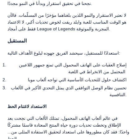
نجحنا في تحقيق استقرار وبدأنا في النمو مجددًا.
لا نعتبر الاستقرار والنمو اللذين بلغناهما مؤخرًا من المسلّمات. فالآن
هو الوقت المناسب للعبة وايلد ريفت لخوض تحديات أكبر، لا الاعتماد
فقط على أمجاد League of Legends المجربة والموثوقة.
المستقبل
استعدادًا للمستقبل، سيحشد الفريق جهوده لبلوغ الأهداف التالية:
إصلاح العقبات على الهاتف المحمول التي تمنع جمهور اللاعبين
المحتمل من الانخراط في اللعبة
اكتشاف حلول للتحديات الأساسية التي تواجه ألعاب موبا
تحسين نظام الوصل التوافقي الذي يمثل التحدي الأكبر في الألعاب
التنافسية.
الاستعداد لاغتنام الحظ
في عالم ألعاب الهاتف المحمول، تمتلك الألعاب التي نجحت بعد
الإطلاق وتخطت تحديات دورة حياة المنتج المعتادة قاسمًا مشتركًا
واحدًا: فقد كان مطوروها على استعداد لتحقيق الاستفادة المثلى من...
الحظ.