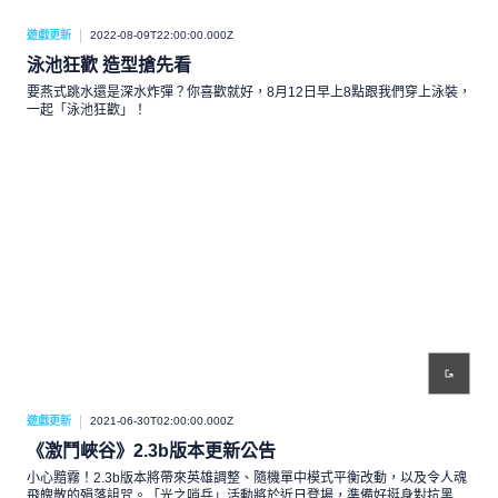
遊戲更新
2022-08-09T22:00:00.000Z
泳池狂歡 造型搶先看
要燕式跳水還是深水炸彈？你喜歡就好，8月12日早上8點跟我們穿上泳裝，
一起「泳池狂歡」！
遊戲更新
2021-06-30T02:00:00.000Z
《激鬥峽谷》2.3b版本更新公告
小心黯霧！2.3b版本將帶來英雄調整、隨機單中模式平衡改動，以及令人魂
飛魄散的殞落詛咒。「光之哨兵」活動將於近日登場，準備好挺身對抗黑