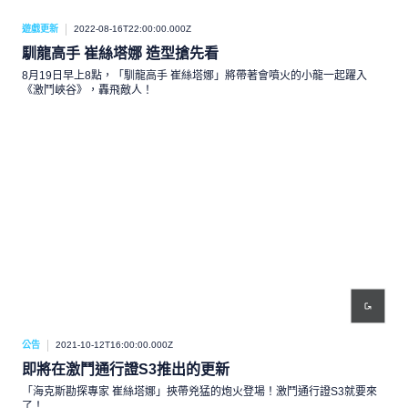
遊戲更新
2022-08-16T22:00:00.000Z
馴龍高手 崔絲塔娜 造型搶先看
8月19日早上8點，「馴龍高手 崔絲塔娜」將帶著會噴火的小龍一起躍入
《激鬥峽谷》，轟飛敵人！
公告
2021-10-12T16:00:00.000Z
即將在激鬥通行證S3推出的更新
「海克斯勘探專家 崔絲塔娜」挾帶兇猛的炮火登場！激鬥通行證S3就要來
了！