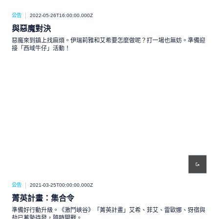
公告
2022-05-26T16:00:00.000Z
與惡魔對決
惡魔來到鎮上找麻煩。伊瑞莉雅和艾希要怎麼做呢？打一場也無妨。準備迎
接「西域牛仔」活動！
公告
2021-03-25T00:00:00.000Z
菁英計畫：集合令
準備好行動升級。《激鬥峽谷》「菁英計畫」艾希、菲艾、雷歐娜、犽宿與
劫已蓄勢待發，隨時開戰。