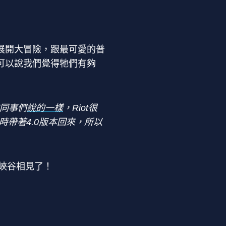
展開大冒險，跟最可愛的普
可以說我們覺得牠們有夠
同事們
說的一樣
，Riot很
時帶著4.0版本回來，所以
在峽谷相見了！