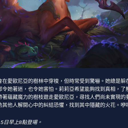
會在愛歐尼亞的樹林中穿梭，但時常受到驚嚇。她總是躲
都令她著迷，也令她害怕。莉莉亞希望能夠找到真相，了
帶著蘊藏魔力的樹枝遊走愛歐尼亞，尋找人們尚未實現的
助其他人解開心中的糾結恐懼，找到其中隱藏的火花。咿
15日早上8點登場。