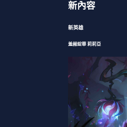
新內容
新英雄
羞赧綻華 莉莉亞