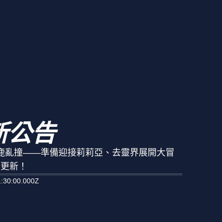
新公告
小鹿亂撞——準備迎接莉莉亞、去靈界展開大冒
衡更新！
:30:00.000Z