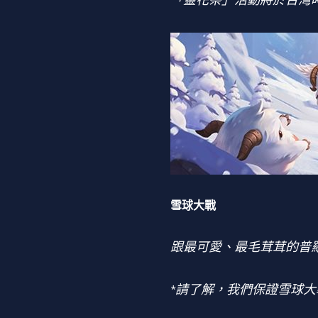
「靈花祭」活動將於台灣時
雪球大戰
跟最可愛、最毛茸茸的普
*請了解，我們保證雪球