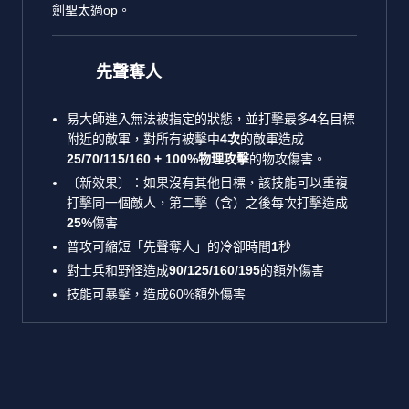
劍聖太過op。
先聲奪人
易大師進入無法被指定的狀態，並打擊最多
4
名目標
附近的敵軍，對所有被擊中
4次
的敵軍造成
25/70/115/160 + 100%物理攻擊
的物攻傷害。
〔新效果〕：如果沒有其他目標，該技能可以重複
打擊同一個敵人，第二擊（含）之後每次打擊造成
25%
傷害
普攻可縮短「先聲奪人」的冷卻時間
1
秒
對士兵和野怪造成
90/125/160/195
的額外傷害
技能可暴擊，造成60%額外傷害