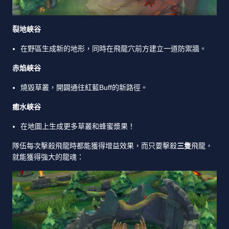
裂地峽谷
在野區生成新的地形，同時在飛龍穴前方建立一道防禦牆。
赤焰峽谷
燒毀草叢，開闢通往紅藍Buff的新路徑。
癒水峽谷
在地圖上生成更多草叢和蜂蜜漿果！
隊伍每次擊殺飛龍時都能獲得增益效果，而只要擊殺
三隻
飛龍，
就能獲得強大的龍魂：