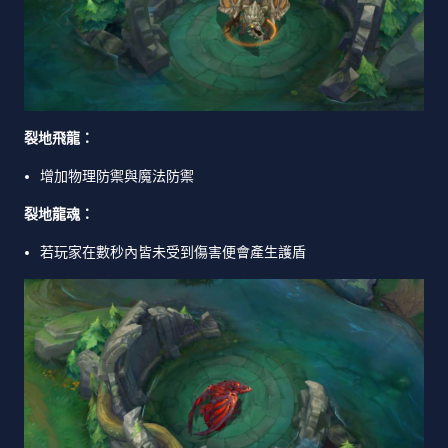
裂地飛龍：
增加物理防禦與魔法防禦
裂地龍魂：
若玩家在數秒內皆未受到傷害便會產生護盾