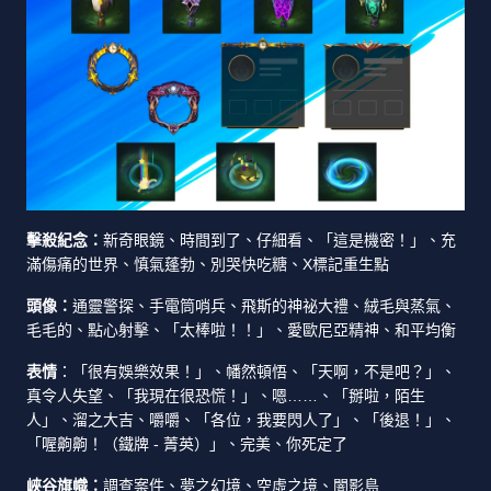
擊殺紀念：
新奇眼鏡、時間到了、仔細看、「這是機密！」、充
滿傷痛的世界、慎氣蓬勃、別哭快吃糖、X標記重生點
頭像：
通靈警探、手電筒哨兵、飛斯的神祕大禮、絨毛與蒸氣、
毛毛的、點心射擊、「太棒啦！！」、愛歐尼亞精神、和平均衡
表情
：「很有娛樂效果！」、幡然頓悟、「天啊，不是吧？」、
真令人失望、「我現在很恐慌！」、嗯……、「掰啦，陌生
人」、溜之大吉、嚼嚼、「各位，我要閃人了」、「後退！」、
「喔齁齁！（鐵牌 - 菁英）」、完美、你死定了
峽谷旗幟：
調查案件、夢之幻境、空虛之境、闇影島