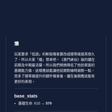
燼
玩家要求「低語」的斬殺傷害要改成隨等級提高很久
了，所以大家「燼」管來吧。《激鬥峽谷》版的燼在
前期及中期最活躍，所以我們稍微降低了他防禦面的
基礎能力值，這樣應該能讓他前期對線時弱勢一點，
而多了隨等級提升的額外傷害後，燼在後期應該能有
更好的表現。
base_stats
基礎生命: 610 →
570