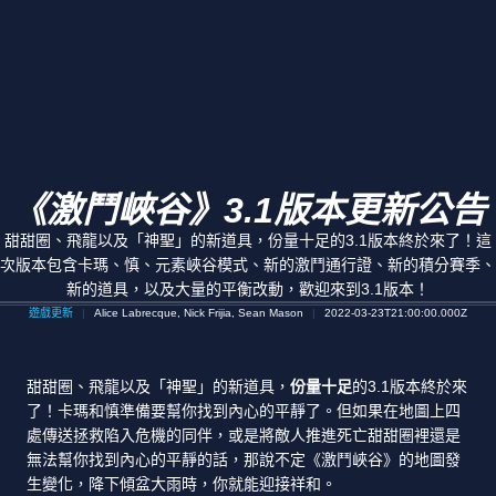
《激鬥峽谷》3.1版本更新公告
甜甜圈、飛龍以及「神聖」的新道具，份量十足的3.1版本終於來了！這
次版本包含卡瑪、慎、元素峽谷模式、新的激鬥通行證、新的積分賽季、
新的道具，以及大量的平衡改動，歡迎來到3.1版本！
遊戲更新
Alice Labrecque, Nick Frijia, Sean Mason
2022-03-23T21:00:00.000Z
甜甜圈、飛龍以及「神聖」的新道具，
份量十足
的3.1版本終於來
了！卡瑪和慎準備要幫你找到內心的平靜了。但如果在地圖上四
處傳送拯救陷入危機的同伴，或是將敵人推進死亡甜甜圈裡還是
無法幫你找到內心的平靜的話，那說不定《激鬥峽谷》的地圖發
生變化，降下傾盆大雨時，你就能迎接祥和。