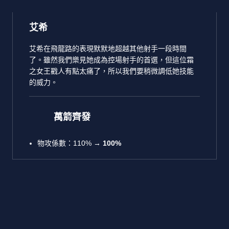
艾希
艾希在飛龍路的表現默默地超越其他射手一段時間
了。雖然我們樂見她成為控場射手的首選，但這位霜
之女王戳人有點太痛了，所以我們要稍微調低她技能
的威力。
萬箭齊發
物攻係數：110%
→
100%