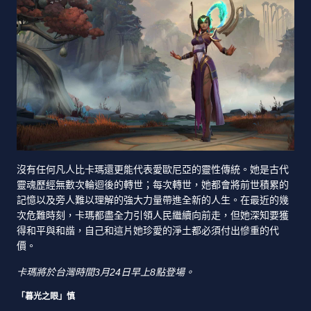
沒有任何凡人比卡瑪還更能代表愛歐尼亞的靈性傳統。她是古代
靈魂歷經無數次輪迴後的轉世；每次轉世，她都會將前世積累的
記憶以及旁人難以理解的強大力量帶進全新的人生。在最近的幾
次危難時刻，卡瑪都盡全力引領人民繼續向前走，但她深知要獲
得和平與和諧，自己和這片她珍愛的淨土都必須付出慘重的代
價。
卡瑪將於台灣時間3月24日早上8點登場。
「暮光之眼」慎