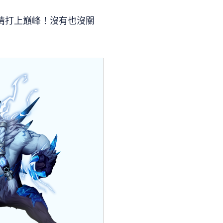
情打上巔峰！沒有也沒關