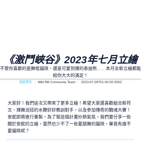
《激鬥峽谷》2023年七月立繪
不管你喜歡的是舞棍貓咪，還是可愛到爆的泰迪熊……本月全新立繪都能
給你大大的滿足！
遊戲更新
Wild Rift Community Team
2023-07-28T01:00:00.000Z
大家好！我們這次又帶來了更多立繪！希望大家還喜歡組合新符
文、揮舞淣菈的水鞭好好教訓對手，以及參加傳奇的戰魂大賽！
安妮即將進行重製，為了幫這個計畫炒熱氣氛，我們要分享一些
關於安妮的立繪，當然也少不了一些愛跳舞的貓咪，畢竟有誰不
愛貓咪呢？