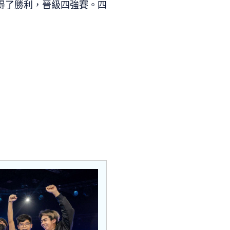
獲得了勝利，晉級四強賽。四