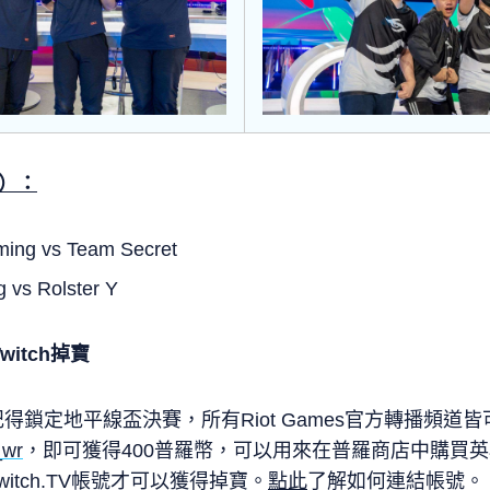
日）：
ming vs Team Secret
 vs Rolster Y
itch掉寶
記得鎖定地平線盃決賽，所有Riot Games官方轉播頻道
_wr
，即可獲得400普羅幣，可以用來在普羅商店中購買
witch.TV帳號才可以獲得掉寶。
點此
了解如何連結帳號。