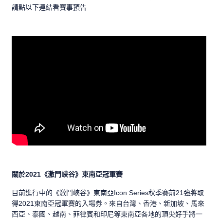
請點以下連結看賽事預告
關於2021《激鬥峽谷》東南亞冠軍賽
目前進行中的《激鬥峽谷》東南亞Icon Series秋季賽前21強將取
得2021東南亞冠軍賽的入場券。來自台灣、香港、新加坡、馬來
西亞、泰國、越南、菲律賓和印尼等東南亞各地的頂尖好手將一