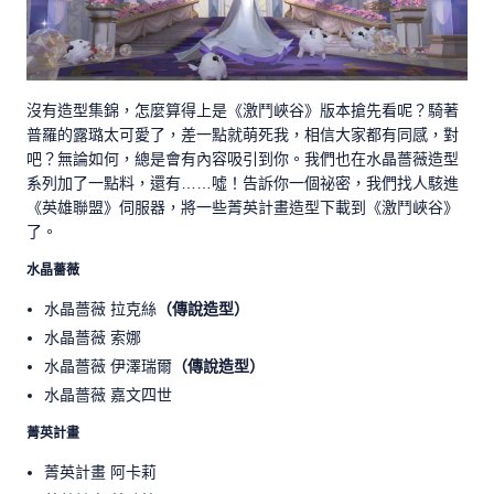
沒有造型集錦，怎麼算得上是《激鬥峽谷》版本搶先看呢？騎著
普羅的露璐太可愛了，差一點就萌死我，相信大家都有同感，對
吧？無論如何，總是會有內容吸引到你。我們也在水晶薔薇造型
系列加了一點料，還有……噓！告訴你一個祕密，我們找人駭進
《英雄聯盟》伺服器，將一些菁英計畫造型下載到《激鬥峽谷》
了。
水晶薔薇
水晶薔薇 拉克絲
（傳說造型）
水晶薔薇 索娜
水晶薔薇 伊澤瑞爾
（傳說造型）
水晶薔薇 嘉文四世
菁英計畫
菁英計畫 阿卡莉