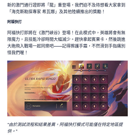
新的激鬥通行證即將「龍」重登場，我們迫不及待想看大家拿到
「海克斯勘探專家 希瓦娜」及其他陸續推出的獎勵！
阿福快打
阿福快打即將在《激鬥峽谷》登場！在此模式中，英雄將會有無
限魔力，且技能冷卻時間大幅減少。趕快拿起賓果卡，然後跳進
大砲飛入戰場一起同樂吧
——
記得擦護手霜，不然滑到手指痛別
怪我們喔！
*由於測試流程和結果差異，阿福快打模式可能僅在特定地區提
供。*