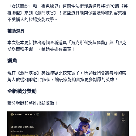
「女妖面紗」和「夜色緣界」這兩件法術護盾道具將從PC版《英
雄聯盟》來到《激鬥峽谷》！這些道具能夠保護法師和刺客英雄
不受惱人的控場技能攻擊。
輔助道具
本次版本更新推出兩個全新道具「海克斯科技超驅動」與「伊克
斯塔爾種子罐」，輔助英雄有福囉！
選角
現在《激鬥峽谷》英雄陣容比較充實了，所以我們會將每隊的禁
角人數從3個增加到5個，讓玩家能夠禁掉更多討厭的英雄！
全新積分獎勵
積分對戰即將推出新獎勵！