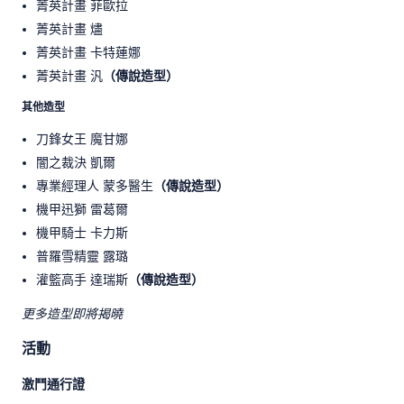
菁英計畫 菲歐拉
菁英計畫 燼
菁英計畫 卡特蓮娜
菁英計畫 汎
（傳說造型）
其他造型
刀鋒女王 魔甘娜
闇之裁決 凱爾
專業經理人 蒙多醫生
（傳說造型）
機甲迅獅 雷葛爾
機甲騎士 卡力斯
普羅雪精靈 露璐
灌籃高手 達瑞斯
（傳說造型）
更多造型即將揭曉
活動
激鬥通行證