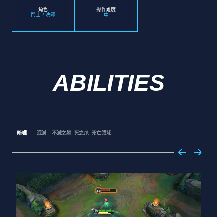
角色
操作難度
鬥士 / 法師
中
ABILITIES
暗崛
泯滅
不滅之軀
死之爪
死亡領域