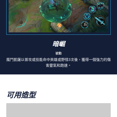
暗崛
被動
魔鬥凱薩以普攻或技能命中英雄或野怪3次後，獲得一個強力的傷
害靈氣和跑速。
可用造型