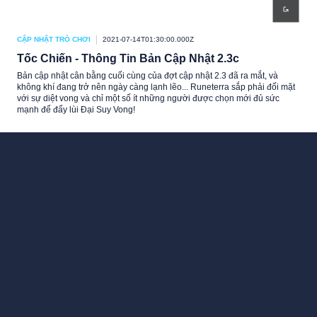
CẬP NHẬT TRÒ CHƠI
2021-07-14T01:30:00.000Z
Tốc Chiến - Thông Tin Bản Cập Nhật 2.3c
Bản cập nhật cân bằng cuối cùng của đợt cập nhật 2.3 đã ra mắt, và
không khí đang trở nên ngày càng lạnh lẽo... Runeterra sắp phải đối mặt
với sự diệt vong và chỉ một số ít những người được chọn mới đủ sức
mạnh để đẩy lùi Đại Suy Vong!