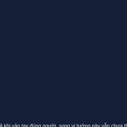
ả khi vào tay đúng người, song vị tướng này vẫn chưa 