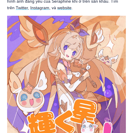
hình ảnh đáng yêu của Seraphine khi ở trên sân khấu. Tìm
trên
Twitter
,
Instagram
, và
website
.