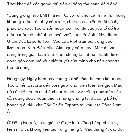
Thời khắc để các game thủ trên di động tỏa sáng đã điểm!
“Cũng giống như LMHT trên PC, với lối chơi cạnh tranh, những
khoảng khắc tràn đầy cảm xúc, chiều sâu chiến thuật và độ
phức tạp cao, Tốc Chiến hoàn toàn hội đủ các yếu tố để trở
thành một môn thể thao tuyệt vời”, trích lời John Needham,
Giám Đốc Esports Toàn Cầu của Riot Games, trong buổi
livestream Khởi Đầu Mùa Giải ngày hôm nay. “Mặc dù vẫn
đang trong giai đoạn khởi đầu, chúng tôi rất hân hạnh được
đóng góp đam mê và nhiệt huyết của mình cho nền esports
trên di động.”
Đúng vậy. Ngày hôm nay chúng tôi sẽ công bố cam kết mang
Tốc Chiến Esports đến với người chơi trên toàn thế giới. Mặc
dù các kế hoạch cụ thể cho từng khu vực cũng như toàn cầu
vẫn đang được hoàn thiện, nhưng chúng tôi đã công bố kế
hoạch giải đấu cho Tốc Chiến Esports tại khu vực Đông Nam
Á.
Ở Đông Nam Á, mùa giải sẽ được khởi động bằng nhiều sự
kiện nhỏ và không liên tục trong tháng 3. Vào tháng 4, các đội