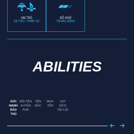
VAI TRÒ
ĐỘ KHÓ
XẠ THỦ / PHÁP SƯ
TRUNG BÌNH
ABILITIES
SỨC
MŨI TÊN
TÊN
MƯA
SỢI
MẠNH
XUYÊN
ĐỘC
TÊN
XÍCH
BÁO
PHÁ
TỘI LỖI
THÙ