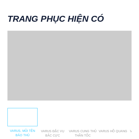
TRANG PHỤC HIỆN CÓ
VARUS, MŨI TÊN
VARUS ĐẶC VỤ
VARUS CUNG THỦ
VARUS HỒ QUANG
VARU
BÁO THÙ
BẮC CỰC
THẦN TỐC