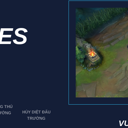
IES
G THÚ
HỦY DIỆT ĐẤU
ƯỞNG
TRƯỜNG
V