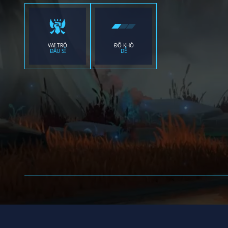
VAI TRÒ
ĐỘ KHÓ
ĐẤU SĨ
DỄ