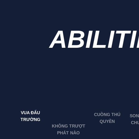
ABILIT
VUA ĐẤU
CUỒNG THÚ
SON
TRƯỜNG
QUYỀN
CH
KHÔNG TRƯỢT
PHÁT NÀO