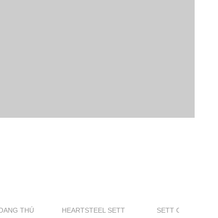
OANG THÚ
HEARTSTEEL SETT
SETT CUỒNG LON