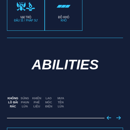
VAI TRÒ
ĐỘ KHÓ
ĐẤU SĨ / PHÁP SƯ
KHÓ
ABILITIES
KHỔNG
SÚNG
KHIÊN
LAO
MƯA
LỒ BÃI
PHUN
PHẾ
MÓC
TÊN
RÁC
LỬA
LIỆU
ĐIỆN
LỬA