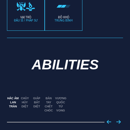
VAI TRÒ
ĐỘ KHÓ
ĐẤU SĨ / PHÁP SƯ
TRUNG BÌNH
ABILITIES
HẮC ÁM
CHÙY
GIÁP
BÀN
VƯƠNG
LAN
HỦY
BẤT
TAY
QUỐC
TRÀN
DIỆT
DIỆT
CHẾT
TỬ
CHÓC
VONG