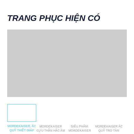
TRANG PHỤC HIỆN CÓ
MORDEKAISER, ÁC
MORDEKAISER
SIÊU PHẨM:
MORDEKAISER ÁC
QUỶ THIẾT GIÁP
CỰU THẦN HẮC ÁM
MORDEKAISER
QUỶ TRO TÀN