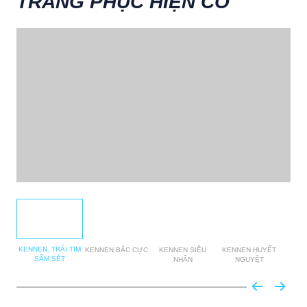
TRANG PHỤC HIỆN CÓ
KENNEN, TRÁI TIM
KENNEN BẮC CỰC
KENNEN SIÊU
KENNEN HUYẾT
KEN
SẤM SÉT
NHÂN
NGUYỆT