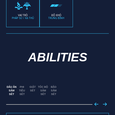
VAI TRÒ
ĐỘ KHÓ
PHÁP SƯ / XẠ THỦ
TRUNG BÌNH
ABILITIES
DẤU ẤN
PHI
GIẬT
TỐC ĐỘ
BÃO
SẤM
TIÊU
SÉT
SẤM
SẤM
SÉT
SÉT
SÉT
SÉT