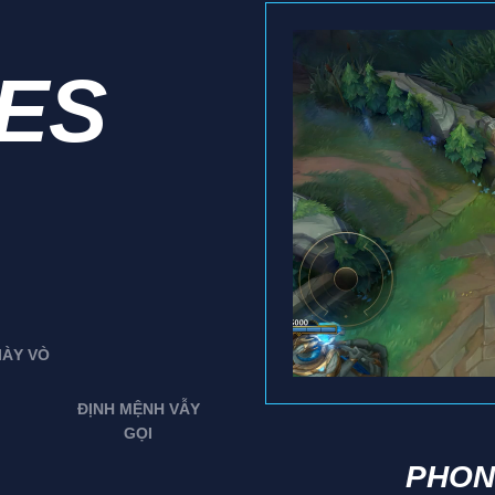
IES
IÀY VÒ
ĐỊNH MỆNH VẪY
GỌI
PHON