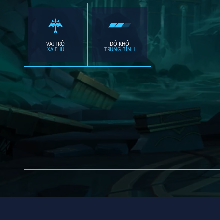
VAI TRÒ
ĐỘ KHÓ
XẠ THỦ
TRUNG BÌNH