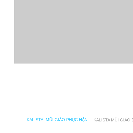
KALISTA, MŨI GIÁO PHỤC HẬN
KALISTA MŨI GIÁO